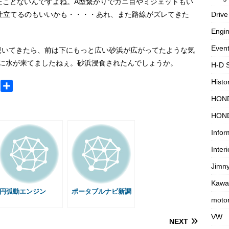
ったことないんですよね。A型繋がりでカニ目やミジェットもい
仕立てるのもいいかも・・・・あれ、また路線がズレてきた
Drive
Engi
Even
覗いてきたら、前は下にもっと広い砂浜が広がってたような気
下に水が来てましたねぇ。砂浜浸食されたんでしょうか。
H-D 
Histo
M
共
e
有
HON
s
HON
s
Infor
a
g
Interi
e
Jimn
Kawa
円弧動エンジン
ポータブルナビ新調
motor
VW
NEXT