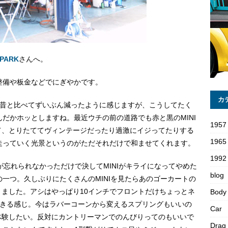
PARK
さんへ。
が整備や板金などでにぎやかです。
カ
会が昔と比べてずいぶん減ったように感じますが、こうしてたく
んだかホッとしますね。最近ウチの前の道路でも赤と黒のMINI
1957
て、とりたててヴィンテージだったり過激にイジってたりする
1965
に走っていく光景というのがただそれだけで和ませてくれます。
1992 
Wが忘れられなかっただけで決してMINIがキライになってやめた
blog
の一つ。久しぶりにたくさんのMINIを見たらあのゴーカートの
ました。アシはやっぱり10インチでフロントだけちょっとネ
Body
できる感じ。今はラバーコーンから変えるスプリングもいいの
Car
体験したい。反対にカントリーマンでのんびりってのもいいで
Drag