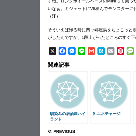
すね。ロングホイールベースのMINIって乗
いなぁ。ミジェットにV8積んでモンスターに
（汗）
そういえば帰る時に四ッ郷屋浜をちょこっと
がしたんですが、1段上がったところのすぐ
X
F
M
L
G
H
E
P
a
e
i
m
a
m
i
関連記事
c
s
n
a
t
a
n
e
s
e
i
e
i
t
b
e
l
n
l
e
o
n
a
r
o
g
e
k
e
s
r
t
馴染みの居酒屋ハイ
S-エネチャージ
ランド
PREVIOUS