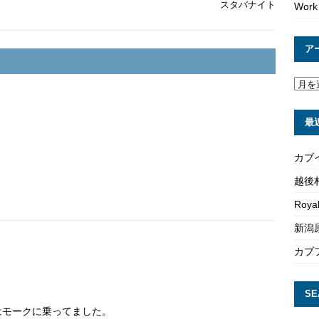
スタバナイト
Work
ア
最
カブ
越後
Roya
新潟原
カブ
SE
はモークに乗ってました。