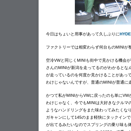
今日はちょいと用事があって久しぶりに
HYDE
ファクトリーでは相変わらず何台ものMINI
空冷VWと同じくMINIも街中で見かける機
さんのMINIが新潟を走ってるのがわかるとな
が走っているのを何度か見かけることがあっ
わけじゃないんですが、普通のMINIが普通
かつて私がMINIからVWに戻ったのも単にV
わけじゃなく、今でもMINIは大好きなクルマ
ようなハンドリングをまた味わってみたくなり
ガキャンにして145のまま軽快にタックイン
が出てるみたいなのでスプリングの乗り味も