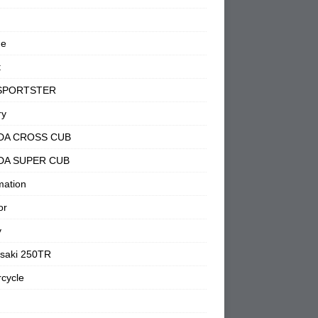
ne
t
SPORTSTER
ry
DA CROSS CUB
DA SUPER CUB
mation
or
y
saki 250TR
cycle