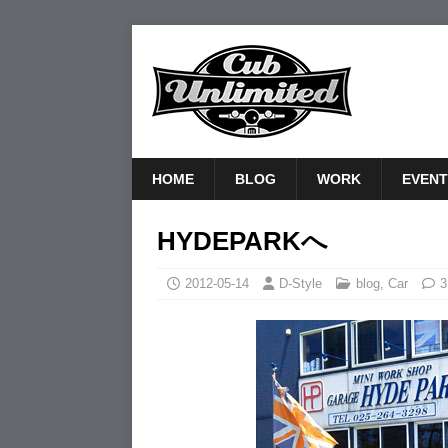
HOME
BLOG
WORK
EVENT
HYDEPARKへ
2012-05-14
D-Style
blog
,
Car
3