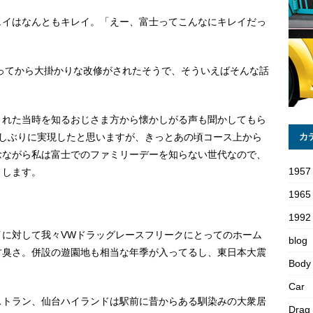
ェイはなんともキレイ。「えー、富士ってこんなにキレイだっ
なってから大掛かりな改修がされたそうで、そういえばそんな話
された当時を知るおじさま方から懐かしがる声も聞かしてもら
久しぶりに実現したと思いますが、きっとあの頃コース上から
カ
念ながら私は富士でのファミリーデーを知らない世代なので、
1957
りします。
1965
1992 
イに対して我々VWドラッグレースフリークにとってのホーム
blog
古臭さ。併設の遊園地も相当な年季が入ってるし、東日本大震
Body
Car
ストラン、仙台ハイランドは駅前に昔からある馴染みの大衆居
Drag