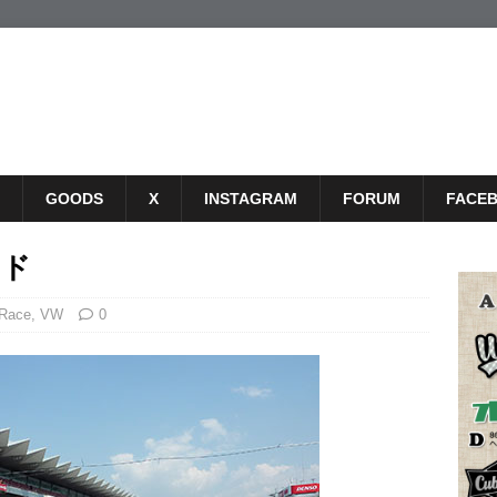
GOODS
X
INSTAGRAM
FORUM
FACE
ンド
 Race
,
VW
0