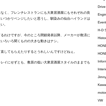
Drive
はなく、フレンチレストランにも大衆居酒屋にもそれぞれの良
Engi
はいつかリベンジしたいと思うし、馴染みの仙台ハイランドは
Even
たい。
H-D 
てるわけですが、今のところ閉鎖発表以降、メーカーが救済に
Histo
はいろいろ聞くものの大きな動きはナシ。
HON
て直してもらえたりするとうれしいんですけどねぇ。
HON
Infor
キレイにせずとも、敷居の低い大衆居酒屋スタイルのままでも
Interi
Jimn
Kawa
motor
VW