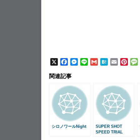
X
F
M
L
G
H
E
P
a
e
i
m
a
m
i
関連記事
c
s
n
a
t
a
n
e
s
e
i
e
i
t
b
e
l
n
l
e
o
n
a
r
o
g
e
k
e
s
r
t
シロノワールNight
SUPER SHOT
SPEED TRIAL