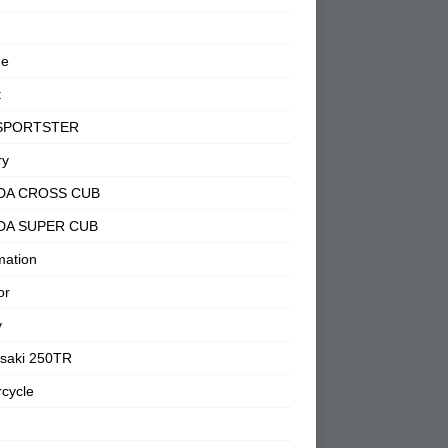
ne
t
SPORTSTER
ry
DA CROSS CUB
DA SUPER CUB
mation
or
y
saki 250TR
cycle