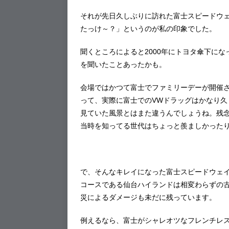
それが先日久しぶりに訪れた富士スピードウ
たっけ～？」というのが私の印象でした。
聞くところによると2000年にトヨタ傘下に
を聞いたことあったかも。
会場ではかつて富士でファミリーデーが開催
って、実際に富士でのVWドラッグはかなり
見ていた風景とはまた違うんでしょうね。残
当時を知ってる世代はちょっと羨ましかった
で、そんなキレイになった富士スピードウェ
コースである仙台ハイランドは相変わらずの
災によるダメージも未だに残っています。
例えるなら、富士がシャレオツなフレンチレ