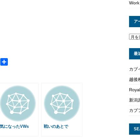
Work
ア
最
M
共
e
有
カブ
s
越後
s
Roya
a
g
新潟原
e
カブ
気になったVWs
戦いのあとで
SE