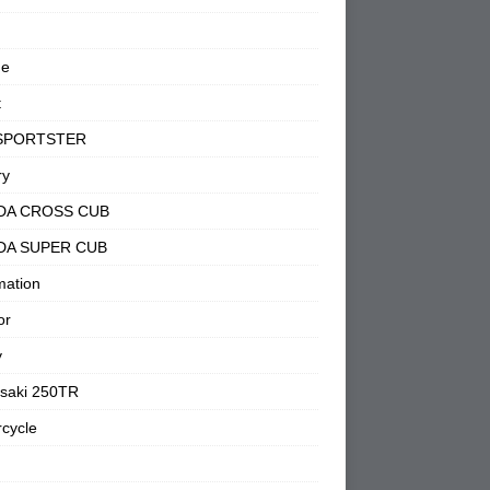
ne
t
SPORTSTER
ry
DA CROSS CUB
DA SUPER CUB
mation
or
y
saki 250TR
cycle