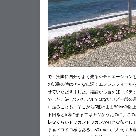
で、実際に自分がよく走るシチュエーション
の試乗の時はそんなに深くエンジンフィール
せていただきました。結論から言えば、メテ
でした。決してパワフルではないけど一般公道を
ロ走ることも、そこから5速のまま80km/h以
下回ると5速のままではキツかったのに、この
快なくらいドッカンドッカンが好きな私とし
まぁドコドコ感もある。50km/hくらいから