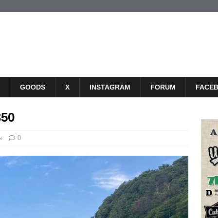
GOODS
X
INSTAGRAM
FORUM
FACE
350
e
0