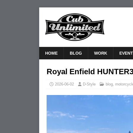
HOME
BLOG
WORK
EVENT
Royal Enfield HUNTER
2026-06-02
D-Style
blog
,
motorcycl