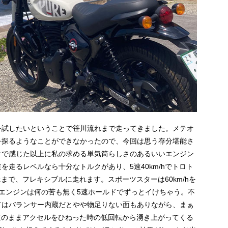
を試したいということで笹川流れまで走ってきました。メテオ
を探るようなことができなかったので、今回は思う存分堪能さ
オで感じた以上に私の求める単気筒らしさのあるいいエンジン
走るレベルなら十分なトルクがあり、5速40km/hでトロト
上まで、フレキシブルに走れます。スポーツスターは60km/hを
エンジンは何の苦も無く5速ホールドでずっとイけちゃう。不
てはバランサー内蔵だとやや物足りない面もありながら、まぁ
5速のままアクセルをひねった時の低回転から湧き上がってくる