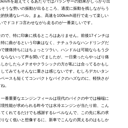
0km/hを超えてくるあたりではバランサーの効果がしっかり出
壊れそうな勢いの振動が出るところ、適度に振動を残しながらう
快適なレベル。まぁ、高速を100km/h巡行で走って楽しい
くらいでドコドコ言わせながら走るのが一番楽しいです。
ので、特に印象に残るところはありません。前後17インチは
は特に曲がるという印象はなく、ナチュラルなハンドリングだ
ので腰痛持ちにはちょっとツラい。ハンドルは可能ならもう少
くならないって声を聞いてましたが、一日乗ったらやっぱり痛
もしかしたらメテオやクラシックの方が私には合ってるかもし
きしてみてもそんなに重さは感じないです。むしろデカいタン
ルベースも短くてコンパクトなバイクのハズなのに、軽快さが
すね。
、一番重要なエンジンフィールは現代のバイクの中では極端に
環境性能が求められる昨今では水冷エンジンが当たり前、こん
してくれてるだけでも感謝するレベルなんで、この先に私の求
限りなく低いと想像するに、新車でこんなの買えるのはもしか