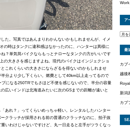
Work
ア
でした。写真ではあんまりわかんないかもしれませんが、イメ
テオの時はタンクに違和感はなかったのに、ハンターは異様に
最
じゃね？単気筒バイクならもっとナローなタンクの方がいいです
以上の大きさを感じますよね。現代のバイクはインジェクショ
カブ
ぐとこれくらいの大きさにならざるを得ないのかもしれませ
越後
が半分より少し下くらい。燃費として40km以上走ってるので
ザーブになる250TRでもさほど不便を感じないので、半分の容量
Roya
の広いインドは北海道みたいに次のGSまでの距離が遠いと
新潟原
。
カブ
ら「あれ？」ってくらいめっちゃ軽い。レンタルしたハンター
ッパークラッチが採用される前の普通のクラッチなのに、拍子抜
SE
ほど重いわけじゃないですけど、丸一日走ると左手がツラくなっ