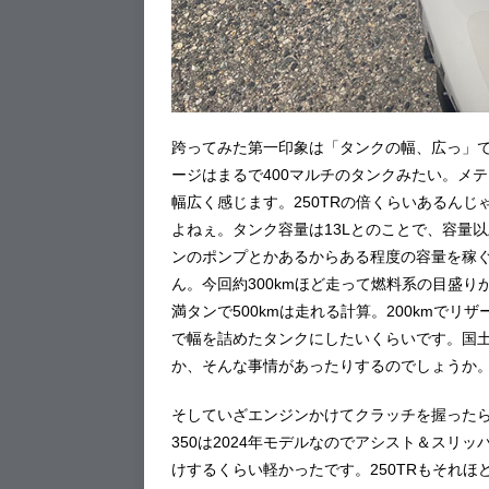
跨ってみた第一印象は「タンクの幅、広っ」
ージはまるで400マルチのタンクみたい。メ
幅広く感じます。250TRの倍くらいあるん
よねぇ。タンク容量は13Lとのことで、容量
ンのポンプとかあるからある程度の容量を稼
ん。今回約300kmほど走って燃料系の目盛り
満タンで500kmは走れる計算。200kmでリ
で幅を詰めたタンクにしたいくらいです。国土
か、そんな事情があったりするのでしょうか
そしていざエンジンかけてクラッチを握った
350は2024年モデルなのでアシスト＆スリ
けするくらい軽かったです。250TRもそれ