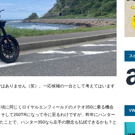
ス
ではありません（笑）。一応候補の一台として考えてはいます
頃に同じくロイヤルエンフィールドのメテオ350に乗る機会
VW
。そして250TRになって今に至るわけですが、昨年にハンター
したことで、ハンター350なら左手の懸念も払拭できるかも？と