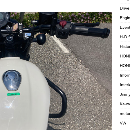
Drive
Engi
Even
H-D 
Histo
HON
HON
Infor
Interi
Jimn
Kawa
motor
VW