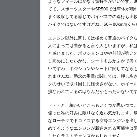
ようなフィールはかなり気持ちがいいです。8
てて、スポーツスターやSR500では車体が
まく吸収してる感じでバイパスでの巡行も比較的
バイクではないですけどね。50～80km/h
エンジン以外に関しては極めて普通のバイクな
人によっては曲がると言う人もいますが、私
と感じました。ポジションはやや前傾が強い
し高めにしたいかな。シートもふかふかで痛
いですわ。ポジションやシートに関してなら
れませんね。懸念の重量に関しては、押し歩
クのせいで取り回しに軽快さがない。ホイー
損なわれているのはなんだかもったいないで
・・・と、細かいところもいくつか思いつつ
偏った私の好みに限りなく近い気がします。
なローテクでドコドコする空冷エンジンを出
めてるようなエンジンが新造される可能性は
したらラストチャンスかもしれません。