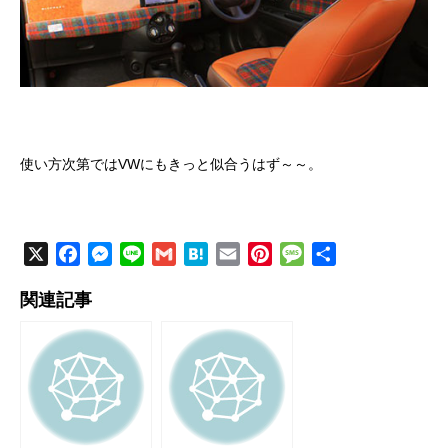
使い方次第ではVWにもきっと似合うはず～～。
X
F
M
L
G
H
E
P
M
共
a
e
i
m
a
m
i
e
有
関連記事
c
s
n
a
t
a
n
s
e
s
e
i
e
i
t
s
b
e
l
n
l
e
a
o
n
a
r
g
o
g
e
e
k
e
s
r
t