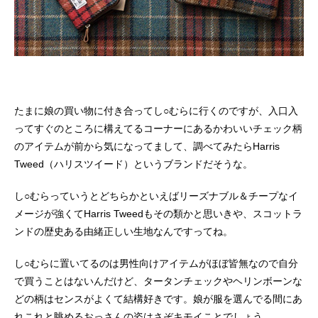
たまに娘の買い物に付き合ってし○むらに行くのですが、入口入
ってすぐのところに構えてるコーナーにあるかわいいチェック柄
のアイテムが前から気になってまして、調べてみたらHarris
Tweed（ハリスツイード）というブランドだそうな。
し○むらっていうとどちらかといえばリーズナブル＆チープなイ
メージが強くてHarris Tweedもその類かと思いきや、スコットラ
ンドの歴史ある由緒正しい生地なんですってね。
し○むらに置いてるのは男性向けアイテムがほぼ皆無なので自分
で買うことはないんだけど、タータンチェックやヘリンボーンな
どの柄はセンスがよくて結構好きです。娘が服を選んでる間にあ
れこれと眺めるおっさんの姿はさぞキモイことでしょう。