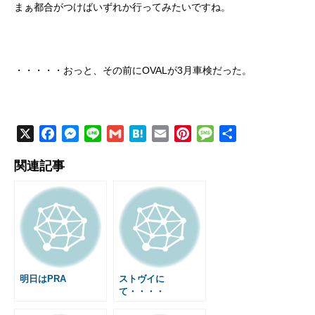
まぁ都合がつけばいずれか行ってみたいですね。
・・・・・おっと、その前にOVALが3月車検だった。
X
F
M
L
G
H
E
P
M
共
a
e
i
m
a
m
i
e
有
関連記事
c
s
n
a
t
a
n
s
e
s
e
i
e
i
t
s
b
e
l
n
l
e
a
o
n
a
r
g
o
g
e
e
k
e
s
r
t
明日はPRA
ストヴイに
て・・・・