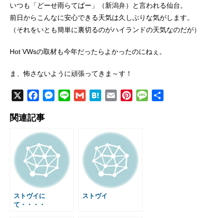
いつも「どーせ雨らてばー」（新潟弁）と言われる仙台。
前日からこんなに安心できる天気は久しぶりな気がします。
（それをいとも簡単に裏切るのがハイランドの天気なのだが）
Hot VWsの取材も今年だったらよかったのにねぇ。
ま、怖さないように頑張ってきま～す！
X
F
M
L
G
H
E
P
M
共
a
e
i
m
a
m
i
e
有
関連記事
c
s
n
a
t
a
n
s
e
s
e
i
e
i
t
s
b
e
l
n
l
e
a
o
n
a
r
g
o
g
e
e
k
e
s
r
t
ストヴイに
ストヴイ
て・・・・