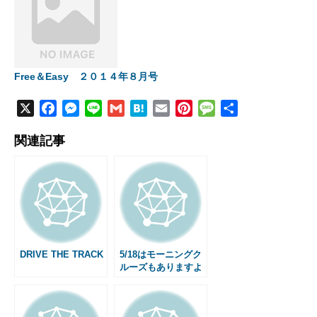
Free＆Easy ２０１４年８月号
X
F
M
L
G
H
E
P
M
共
a
e
i
m
a
m
i
e
有
関連記事
c
s
n
a
t
a
n
s
e
s
e
i
e
i
t
s
b
e
l
n
l
e
a
o
n
a
r
g
o
g
e
e
k
e
s
r
t
DRIVE THE TRACK
5/18はモーニングク
ルーズもありますよ
♪