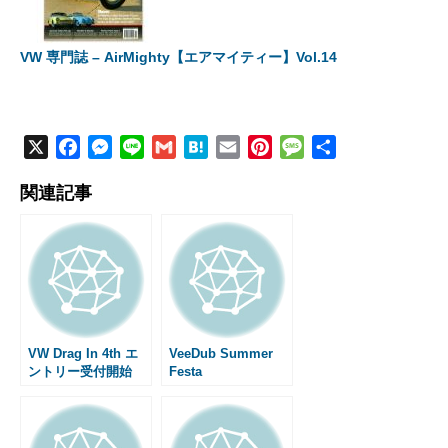
VW 専門誌 – AirMighty【エアマイティー】Vol.14
X
F
M
L
G
H
E
P
M
共
a
e
i
m
a
m
i
e
有
関連記事
c
s
n
a
t
a
n
s
e
s
e
i
e
i
t
s
b
e
l
n
l
e
a
o
n
a
r
g
o
g
e
e
k
e
s
r
t
VW Drag In 4th エ
VeeDub Summer
ントリー受付開始
Festa