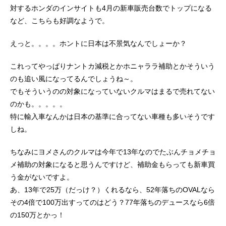
対するホンダのインサイトも4月の新車販売台数でトップになる
など、こちらも好調なようで。
えっと。。。。ホントに日本は不景気なんでしょーか？
これってやっぱりナントカ減税とかホニャララ補助とかそういう
のも追い風になってるんでしょうね～。
でもそういうのの対象になっていないクルマはまるで売れてない
のかも。。。。。
特に輸入車なんかは日本の基準に合ってない車種も多いそうです
しね。
ちなみにヨメさんのクルマは今年で13年なのでたぶんチョメチョ
メ補助の対象になると思うんですけど、補助金もらっても新車買
う金がないですよ。
あ、13年で25万（だっけ？）くれるなら、52年落ちのOVALなら
その4倍で100万出すってのはどう？77年落ちのデュースなら6倍
の150万とかっ！