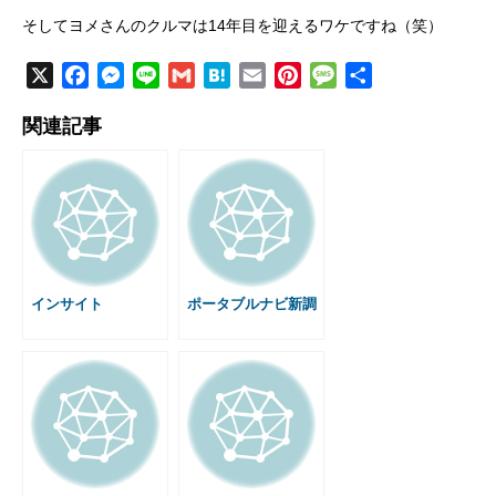
そしてヨメさんのクルマは14年目を迎えるワケですね（笑）
X
F
M
L
G
H
E
P
M
共
a
e
i
m
a
m
i
e
有
関連記事
c
s
n
a
t
a
n
s
e
s
e
i
e
i
t
s
b
e
l
n
l
e
a
o
n
a
r
g
o
g
e
e
k
e
s
r
t
インサイト
ポータブルナビ新調