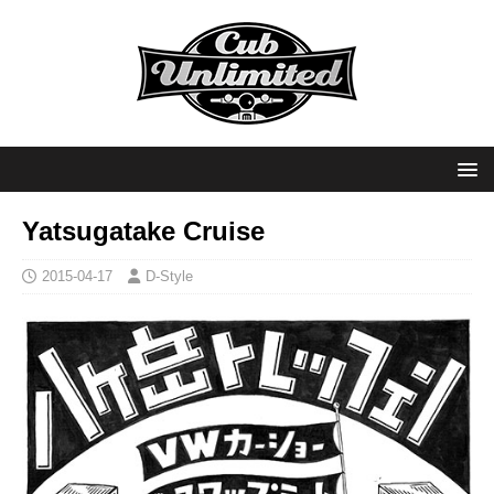
Yatsugatake Cruise
2015-04-17
D-Style