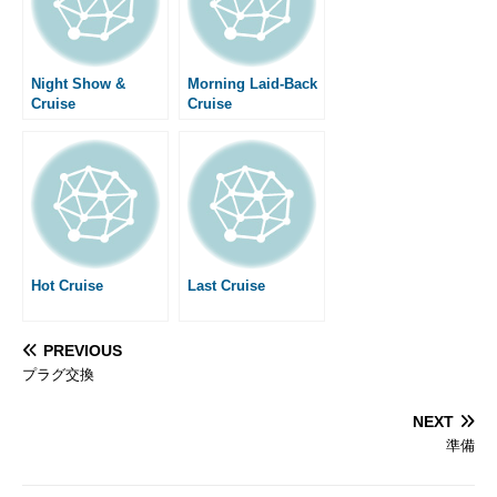
o
g
e
e
k
e
s
r
t
Night Show &
Morning Laid-Back
Cruise
Cruise
Hot Cruise
Last Cruise
PREVIOUS
プラグ交換
NEXT
準備