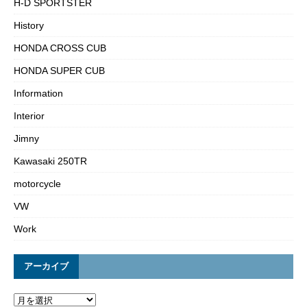
H-D SPORTSTER
History
HONDA CROSS CUB
HONDA SUPER CUB
Information
Interior
Jimny
Kawasaki 250TR
motorcycle
VW
Work
アーカイブ