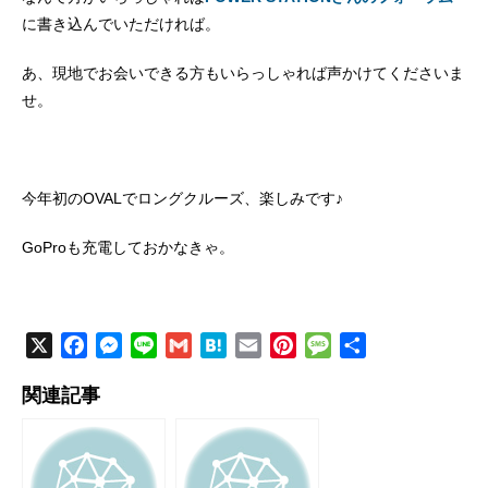
に書き込んでいただければ。
あ、現地でお会いできる方もいらっしゃれば声かけてくださいま
せ。
今年初のOVALでロングクルーズ、楽しみです♪
GoProも充電しておかなきゃ。
X
F
M
L
G
H
E
P
M
共
a
e
i
m
a
m
i
e
有
関連記事
c
s
n
a
t
a
n
s
e
s
e
i
e
i
t
s
b
e
l
n
l
e
a
o
n
a
r
g