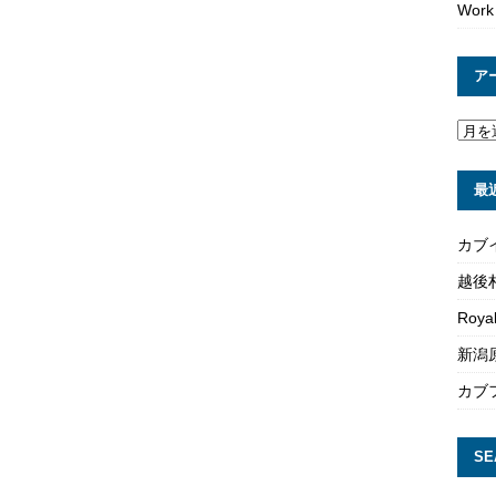
Work
ア
最
カブ
越後
Roya
新潟原
カブ
SE