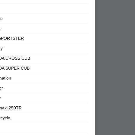
ne
t
SPORTSTER
ry
DA CROSS CUB
DA SUPER CUB
mation
or
y
saki 250TR
cycle