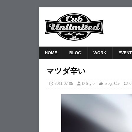
HOME
BLOG
WORK
EVENT
マツダ辛い
2011-07-05
D-Style
blog
,
Car
0