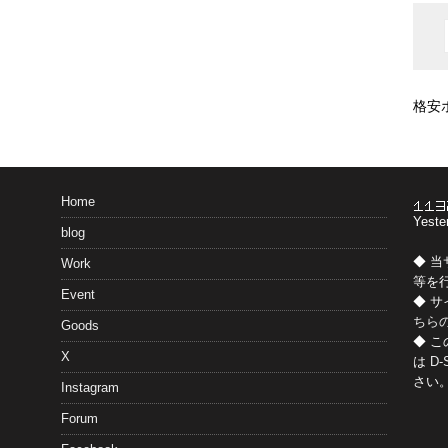
格安
Home
Yeste
blog
◆ 
Work
等を
Event
◆ 
ちら
Goods
◆ 
X
は
D-
さい
Instagram
Forum