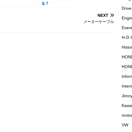
る？
Drive
NEXT
Engi
メーターケーブル
Even
H-D 
Histo
HON
HON
Infor
Interi
Jimn
Kawa
motor
VW