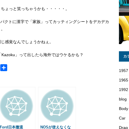
とちょっと笑っちゃうかも・・・・・。
コンパクトに漢字で「家族」ってカッティングシートをデカデカ
よ。
同じ感覚なんでしょうかねぇ。
Kazoku」って出したら海外ではウケるかも？
カ
M
共
1957
e
有
1965
s
s
1992 
a
blog
g
Body
e
Car
Ford日本撤退
NOSが使えなくな
Drag