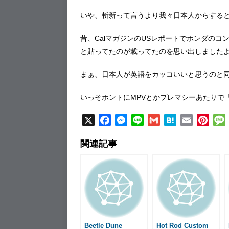
いや、斬新って言うより我々日本人からする
昔、CalマガジンのUSレポートでホンダの
と貼ってたのが載ってたのを思い出しました
まぁ、日本人が英語をカッコいいと思うのと
いっそホントにMPVとかプレマシーあたりで「
X
F
M
L
G
H
E
P
a
e
i
m
a
m
i
関連記事
c
s
n
a
t
a
n
e
s
e
i
e
i
t
b
e
l
n
l
e
o
n
a
r
o
g
e
k
e
s
r
t
Beetle Dune
Hot Rod Custom