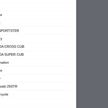
ne
t
SPORTSTER
ry
DA CROSS CUB
DA SUPER CUB
mation
or
y
saki 250TR
cycle