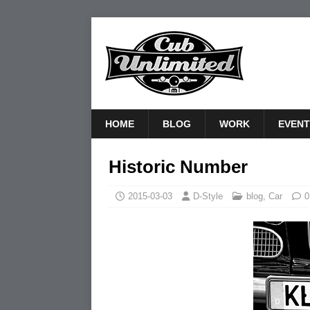
HOME
BLOG
WORK
EVENT
Historic Number
2015-03-03
D-Style
blog
,
Car
0