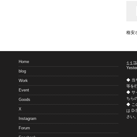
格安
Home
Yeste
blog
◆ 
Work
等を
Event
◆ 
ちら
Goods
◆ 
X
は
D-
さい
Instagram
Forum