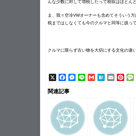
んな少数に対して増税したって税収はほとん
ま、我々空冷VWオーナーも含めてそういう
税まではしなくても今のクルマと同等に扱っ
クルマに限らず古い物を大切にする文化の違
X
F
M
L
G
H
E
P
a
e
i
m
a
m
i
関連記事
c
s
n
a
t
a
n
e
s
e
i
e
i
t
b
e
l
n
l
e
o
n
a
r
o
g
e
k
e
s
r
t