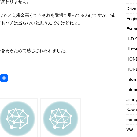
ど変わりません。
Drive
方はたとえ税金高くてもそれを覚悟で乗ってるわけですが、減
Engi
てもバチは当らないと思うんですけどねぇ。
Even
H-D 
Histo
いをあらためて感じされられました。
HON
HON
M
共
Infor
e
有
Interi
s
Jimn
s
a
Kawa
g
motor
e
VW