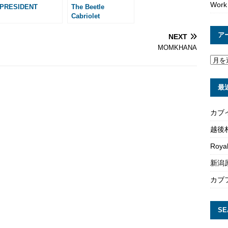
Work
PRESIDENT
The Beetle
Cabriolet
ア
NEXT
MOMKHANA
最
カブ
越後
Roya
新潟原
カブ
SE