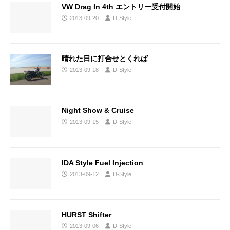
VW Drag In 4th エントリー受付開始
2013-09-20
D-Style
晴れた日に打合せとくれば
2013-09-18
D-Style
Night Show & Cruise
2013-09-15
D-Style
IDA Style Fuel Injection
2013-09-12
D-Style
HURST Shifter
2013-09-06
D-Style