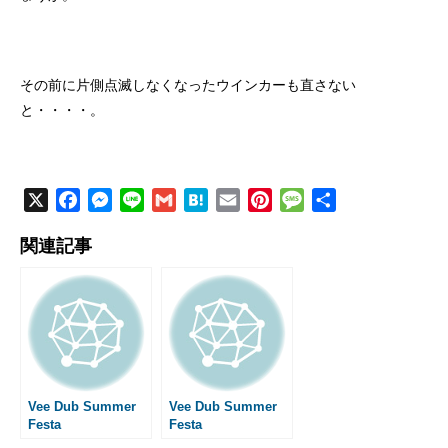
その前に片側点滅しなくなったウインカーも直さない
と・・・・。
X
F
M
L
G
H
E
P
M
共
a
e
i
m
a
m
i
e
有
関連記事
c
s
n
a
t
a
n
s
e
s
e
i
e
i
t
s
b
e
l
n
l
e
a
o
n
a
r
g
o
g
e
e
k
e
s
r
t
Vee Dub Summer
Vee Dub Summer
Festa
Festa