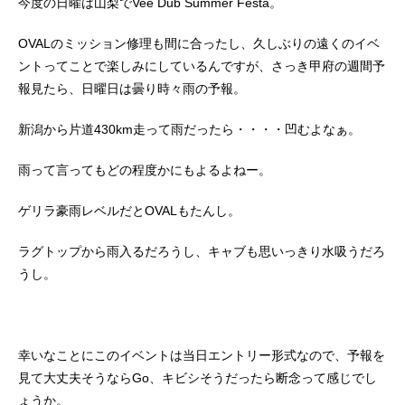
今度の日曜は山梨でVee Dub Summer Festa。
OVALのミッション修理も間に合ったし、久しぶりの遠くのイベ
ントってことで楽しみにしているんですが、さっき甲府の週間予
報見たら、日曜日は曇り時々雨の予報。
新潟から片道430km走って雨だったら・・・・凹むよなぁ。
雨って言ってもどの程度かにもよるよねー。
ゲリラ豪雨レベルだとOVALもたんし。
ラグトップから雨入るだろうし、キャブも思いっきり水吸うだろ
うし。
幸いなことにこのイベントは当日エントリー形式なので、予報を
見て大丈夫そうならGo、キビシそうだったら断念って感じでし
ょうか。