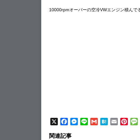
10000rpmオーバーの空冷VWエンジン積ん
X
F
M
L
G
H
E
P
a
e
i
m
a
m
i
関連記事
c
s
n
a
t
a
n