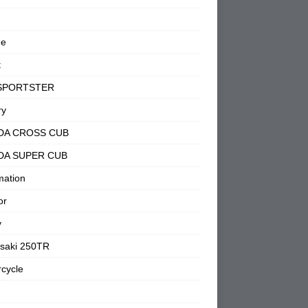
ne
t
SPORTSTER
ry
DA CROSS CUB
DA SUPER CUB
mation
or
y
saki 250TR
cycle