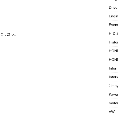
Drive
Engi
Even
H-D 
っはっはっ。
Histo
HON
HON
Infor
Interi
Jimn
Kawa
motor
VW