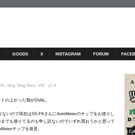
GOODS
X
INSTAGRAM
FORUM
FACE
VAL
,
blog
,
Drag Race
,
VW
4
トの上がった我がOVAL。
ないので現在はSS-FKさんにAutoMeterのチップをお借りし
つまでも借りてるのも申し訳ないのでいずれ買おうかと思って
Meterチップを発見。