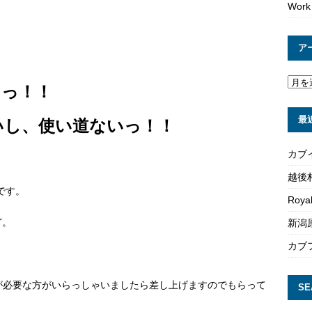
Work
ア
けっ！！
最
らないし、使い道ないっ！！
カブ
越後
んです。
Roya
ど。
新潟原
カブ
プが必要な方がいらっしゃいましたら差し上げますのでもらって
SE