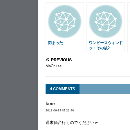
e
s
e
i
e
i
t
b
e
l
n
l
e
o
n
a
r
o
g
e
k
e
s
r
t
閉まった
ワンピースウィンド
ゥ・その後2
PREVIOUS
MaCruise
4 COMMENTS
kme
2013-06-14 AT 21:40
週末仙台行くのでくださいｗ