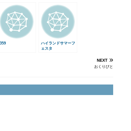
s
a
g
e
359
ハイランドサマーフ
ェスタ
NEXT
おくりびと