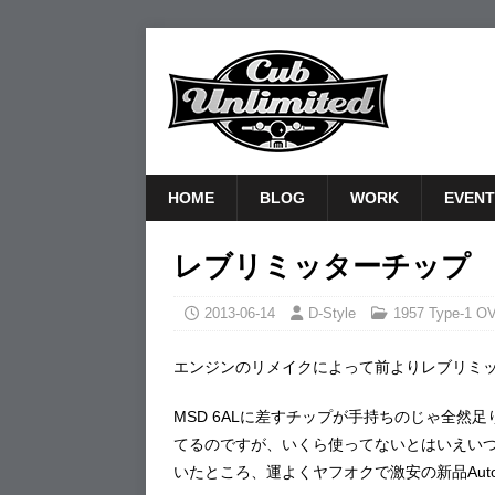
HOME
BLOG
WORK
EVENT
レブリミッターチップ
2013-06-14
D-Style
1957 Type-1 O
エンジンのリメイクによって前よりレブリミッ
MSD 6ALに差すチップが手持ちのじゃ全然足り
てるのですが、いくら使ってないとはいえい
いたところ、運よくヤフオクで激安の新品Auto