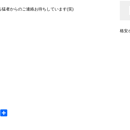
でる猛者からのご連絡お待ちしています(笑)
格安
M
共
e
有
s