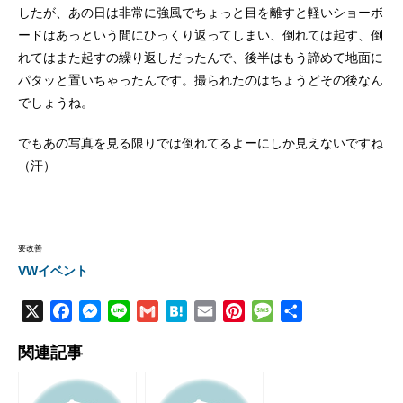
したが、あの日は非常に強風でちょっと目を離すと軽いショーボ
ードはあっという間にひっくり返ってしまい、倒れては起す、倒
れてはまた起すの繰り返しだったんで、後半はもう諦めて地面に
パタッと置いちゃったんです。撮られたのはちょうどその後なん
でしょうね。
でもあの写真を見る限りでは倒れてるよーにしか見えないですね
（汗）
要改善
VWイベント
X
F
M
L
G
H
E
P
M
共
a
e
i
m
a
m
i
e
有
関連記事
c
s
n
a
t
a
n
s
e
s
e
i
e
i
t
s
b
e
l
n
l
e
a