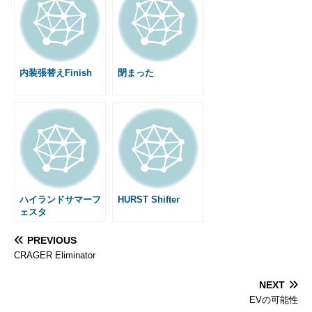
o
n
a
r
g
o
g
e
e
k
e
s
r
t
内装張替えFinish
閉まった
ハイランドサマーフ
HURST Shifter
ェスタ
PREVIOUS
CRAGER Eliminator
NEXT
EVの可能性