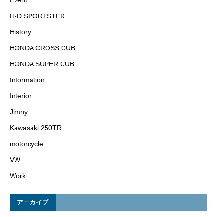
Event
H-D SPORTSTER
History
HONDA CROSS CUB
HONDA SUPER CUB
Information
Interior
Jimny
Kawasaki 250TR
motorcycle
VW
Work
アーカイブ