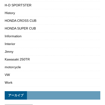
H-D SPORTSTER
History
HONDA CROSS CUB
HONDA SUPER CUB
Information
Interior
Jimny
Kawasaki 250TR
motorcycle
VW
Work
アーカイブ