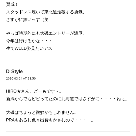
賛成！
スタッドレス履いて東北道走破する勇気、
さすがに無いっす（笑
やっぱ時期的にも大磯エントリーが濃厚。
今年は行けるかな・・・
生でWELD姿見たいデス
D-Style
2010-03-24 AT 23:50
HIRO★さん、どーもです～。
新潟からでもビビってたのに北海道ではさすがに・・・・ねぇ。
大磯はちょっと微妙かもしれません。
PRAもあるし色々出費もかさむので・・・・。