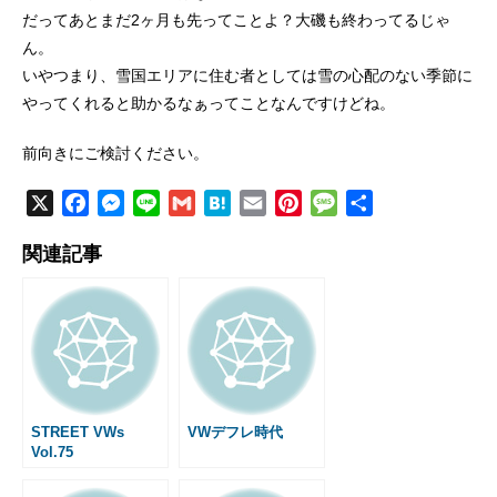
だってあとまだ2ヶ月も先ってことよ？大磯も終わってるじゃ
ん。
いやつまり、雪国エリアに住む者としては雪の心配のない季節に
やってくれると助かるなぁってことなんですけどね。
前向きにご検討ください。
X
F
M
L
G
H
E
P
M
共
a
e
i
m
a
m
i
e
有
関連記事
c
s
n
a
t
a
n
s
e
s
e
i
e
i
t
s
b
e
l
n
l
e
a
o
n
a
r
g
o
g
e
e
k
e
s
r
t
STREET VWs
VWデフレ時代
Vol.75