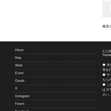
格安
Home
Yeste
blog
◆ 
Work
等を
Event
◆ 
ちら
Goods
◆ 
X
は
D-
さい
Instagram
Forum