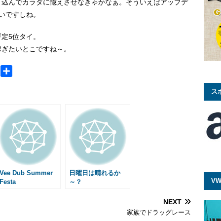
り込んでカラダに憶えさせなきゃかなぁ。そういえばアップデ
ないですしね。
定5位タイ。
稼ぎたいとこですね～。
M
共
e
有
ス
s
s
a
g
e
Vee Dub Summer
日曜日は晴れるか
VW
Festa
～？
NEXT
家族でドラッグレース