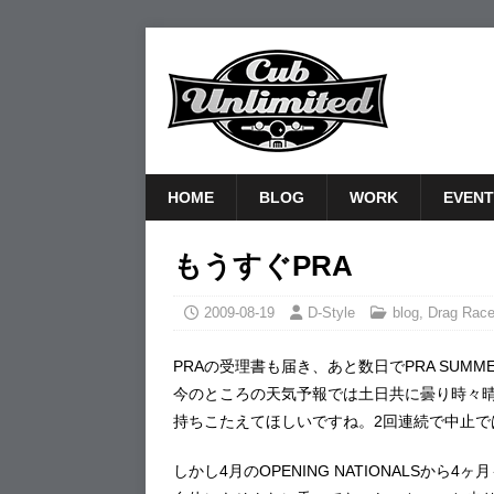
HOME
BLOG
WORK
EVENT
もうすぐPRA
2009-08-19
D-Style
blog
,
Drag Rac
PRAの受理書も届き、あと数日でPRA SUMMER
今のところの天気予報では土日共に曇り時々晴
持ちこたえてほしいですね。2回連続で中止で
しかし4月のOPENING NATIONALSか