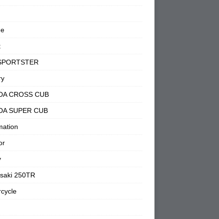
ne
t
SPORTSTER
ry
DA CROSS CUB
DA SUPER CUB
mation
or
y
saki 250TR
cycle