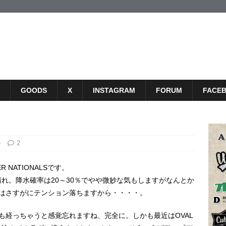
GOODS
X
INSTAGRAM
FORUM
FACE
e
2
 NATIONALSです。
れ。降水確率は20～30％でやや微妙な気もしますがなんとか
はさすがにテンション落ちますから・・・・。
ら4ヶ月も経っちゃうと感覚忘れますね、完全に。しかも最近はOVAL