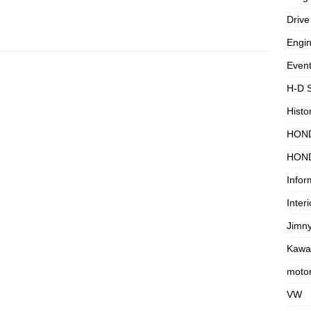
Drive
Engi
Even
H-D 
Histo
HON
HON
Infor
Interi
Jimn
Kawa
motor
VW