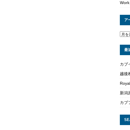
Work
ア
最
カブ
越後
Roya
新潟原
カブ
SE