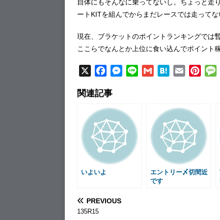
自体にもそんなに乗ってないし。ちょっと走
ートKITを組んでからまだレースでは走って
現在、ブラケットのポイントランキングでは暫
ここらでなんとか上位に食い込んでポイント
X
F
M
L
G
H
E
P
a
e
i
m
a
m
i
関連記事
c
s
n
a
t
a
n
e
s
e
i
e
i
t
b
e
l
n
l
e
o
n
a
r
o
g
e
k
e
s
r
t
いよいよ
エントリー〆切間近
です
PREVIOUS
135R15