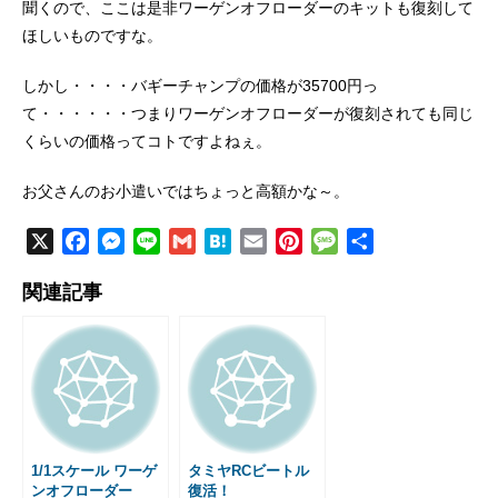
聞くので、ここは是非ワーゲンオフローダーのキットも復刻して
ほしいものですな。
しかし・・・・バギーチャンプの価格が35700円っ
て・・・・・・つまりワーゲンオフローダーが復刻されても同じ
くらいの価格ってコトですよねぇ。
お父さんのお小遣いではちょっと高額かな～。
X
F
M
L
G
H
E
P
M
共
a
e
i
m
a
m
i
e
有
関連記事
c
s
n
a
t
a
n
s
e
s
e
i
e
i
t
s
b
e
l
n
l
e
a
o
n
a
r
g
o
g
e
e
k
e
s
r
t
1/1スケール ワーゲ
タミヤRCビートル
ンオフローダー
復活！