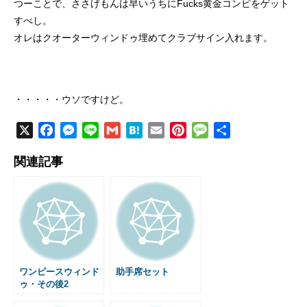
つーことで、ささげもんは早いうちにFucks黄金コンビをゲット
すべし。
オレはクオーターウィンドゥ埋めてクラブサイン入れます。
・・・・・ウソですけど。
X
F
M
L
G
H
E
P
M
共
a
e
i
m
a
m
i
e
有
関連記事
c
s
n
a
t
a
n
s
e
s
e
i
e
i
t
s
b
e
l
n
l
e
a
o
n
a
r
g
o
g
e
e
k
e
s
r
t
ワンピースウィンド
助手席セット
ゥ・その後2