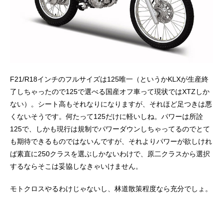
F21/R18インチのフルサイズは125唯一（というかKLXが生産終
了しちゃったので125で選べる国産オフ車って現状ではXTZしか
ない）。シート高もそれなりになりますが、それほど足つきは悪
くないそうです。何たって125だけに軽いしね。パワーは所詮
125で、しかも現行は規制でパワーダウンしちゃってるのでとて
も期待できるものではないんですが、それよりパワーが欲しけれ
ば素直に250クラスを選ぶしかないわけで、原二クラスから選択
するならそこは妥協しなきゃいけません。
モトクロスやるわけじゃないし、林道散策程度なら充分でしょ。