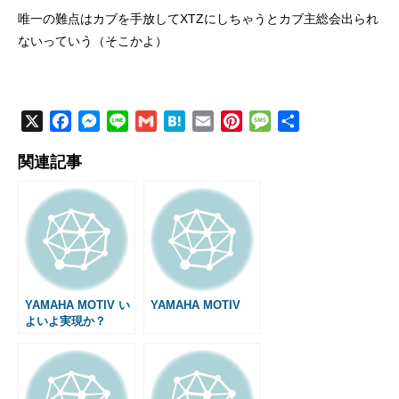
唯一の難点はカブを手放してXTZにしちゃうとカブ主総会出られ
ないっていう（そこかよ）
X
F
M
L
G
H
E
P
M
共
a
e
i
m
a
m
i
e
有
関連記事
c
s
n
a
t
a
n
s
e
s
e
i
e
i
t
s
b
e
l
n
l
e
a
o
n
a
r
g
o
g
e
e
k
e
s
r
t
YAMAHA MOTIV い
YAMAHA MOTIV
よいよ実現か？