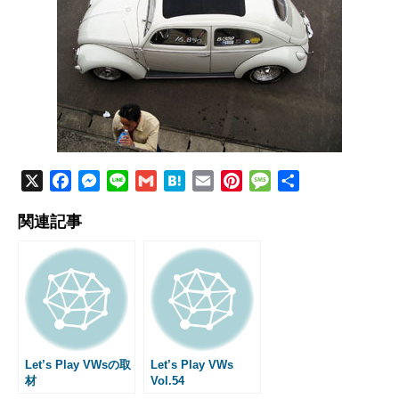
X
F
M
L
G
H
E
P
M
共
a
e
i
m
a
m
i
e
有
関連記事
c
s
n
a
t
a
n
s
e
s
e
i
e
i
t
s
b
e
l
n
l
e
a
o
n
a
r
g
o
g
e
e
k
e
s
r
t
Let’s Play VWsの取
Let’s Play VWs
材
Vol.54