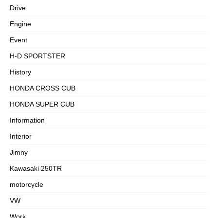
Drive
Engine
Event
H-D SPORTSTER
History
HONDA CROSS CUB
HONDA SUPER CUB
Information
Interior
Jimny
Kawasaki 250TR
motorcycle
VW
Work