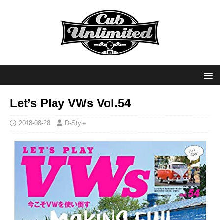
Let’s Play VWs Vol.54
2018-08-28
D-Style