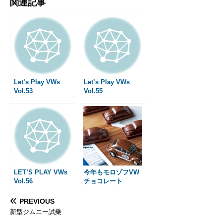
関連記事
c
s
n
a
t
a
n
s
e
s
e
i
e
i
t
s
b
e
l
n
l
e
a
o
n
a
r
g
o
g
e
e
k
e
s
r
t
Let’s Play VWs
Let’s Play VWs
Vol.53
Vol.55
LET’S PLAY VWs
今年もモロゾフVW
Vol.56
チョコレート
PREVIOUS
新型ジムニー試乗