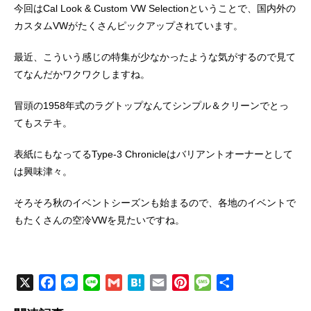
今回はCal Look & Custom VW Selectionということで、国内外の
カスタムVWがたくさんピックアップされています。
最近、こういう感じの特集が少なかったような気がするので見て
てなんだかワクワクしますね。
冒頭の1958年式のラグトップなんてシンプル＆クリーンでとっ
てもステキ。
表紙にもなってるType-3 Chronicleはバリアントオーナーとして
は興味津々。
そろそろ秋のイベントシーズンも始まるので、各地のイベントで
もたくさんの空冷VWを見たいですね。
X
F
M
L
G
H
E
P
M
共
a
e
i
m
a
m
i
e
有