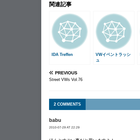
関連記事
c
s
n
a
t
a
n
e
s
e
i
e
i
t
b
e
l
n
l
e
o
n
a
r
o
g
e
k
e
s
r
t
IDA Treffen
VWイベントラッシ
ュ
PREVIOUS
Street VWs Vol.76
2 COMMENTS
babu
2010-07-29 AT 22:29