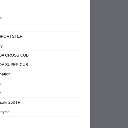
ne
t
SPORTSTER
ry
DA CROSS CUB
DA SUPER CUB
mation
or
y
saki 250TR
cycle