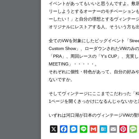
イベントがあってもいいと思うんですよ。敷
リーしようとするオーナーのモチベーション
ーしたい！」と自分の理想とするヴィンテージ
オリジナルにレストアする人、そういう方も
全てのVWを対象にしたビッグイベント「Street 
Custom Show」、ローダウンされたVWのみの「
「PRA」、周回レースの「Y’s CUP」、充実
MEETING」・・・・・。
それぞれに個性・特色があって、自分の好み
ないですか。
そしてヴィンテージにここまでこだわった「Klassis
1ページを開くきっかけになるんじゃないかと
いずれは河口湖が日本のヴィンテージVWの聖
X
F
M
L
G
H
E
P
a
e
i
m
a
m
i