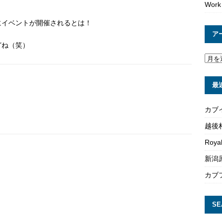
Work
にイベントが開催されるとは！
ア
どね（笑）
最
カブ
越後
Roya
新潟原
カブ
SE