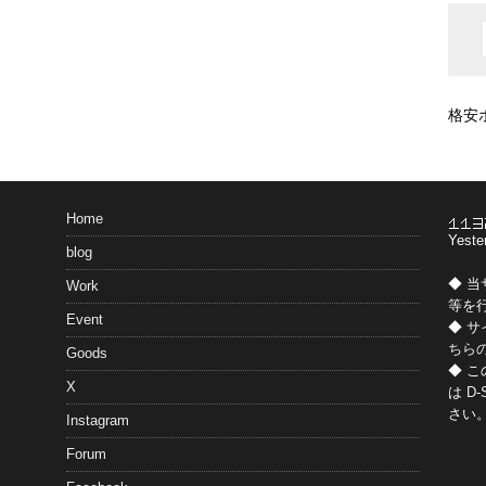
格安
Home
Yeste
blog
◆ 
Work
等を
Event
◆ 
ちら
Goods
◆ 
X
は
D-
さい
Instagram
Forum