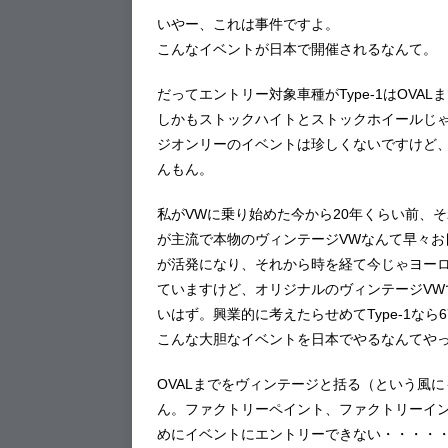
いやー、これは事件ですよ。
こんなイベントが日本で開催されるなんて。
だってエントリー対象車種がType-1はOVA
しかもストックハイトとストックホイールじ
ジオンリーのイベントは珍しくないですけど
んもん。
私がVWに乗り始めた今から20年くらい前、
が主流で本物のヴィンテージVWなんて早々
が活発になり、それから時を経て今じゃヨー
ていますけど、オリジナルのヴィンテージV
いはず。興業的に考えたらせめてType-1なら
こんな大胆なイベントを日本でやるなんてや
OVALまでをヴィンテージと括る（という風
ん。ファクトリーペイント、ファクトリーイン
めにイベントにエントリーできない・・・・