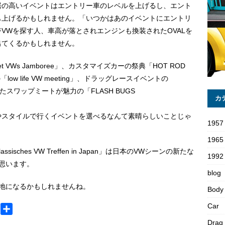
居の高いイベントはエントリー車のレベルを上げるし、エント
も上げるかもしれません。「いつかはあのイベントにエントリ
VWを探す人、車高が落とされエンジンも換装されたOVALを
出てくるかもしれません。
VWs Jamboree」、カスタマイズカーの祭典「HOT ROD
low life VW meeting」、ドラッグレースイベントの
したスワップミートが魅力の「FLASH BUGS
カ
やスタイルで行くイベントを選べるなんて素晴らしいことじゃ
1957
1965
ches VW Treffen in Japan」は日本のVWシーンの新たな
1992 
思います。
blog
地になるかもしれませんね。
Body
Car
M
共
e
有
Drag