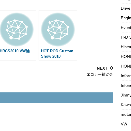
s
Drive
s
Engi
a
g
Even
e
H-D 
Histo
HRCS2010 VW編
HOT ROD Custom
Show 2010
HON
HON
NEXT
エコカー補助金
Infor
Interi
Jimn
Kawa
motor
VW