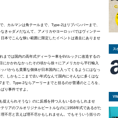
Lまで、カルマンは角テールまで、Type-2はリブバンパーまで、
ゃなきゃダメだなんて、アメリカやヨーロッパではヴィンテー
、日本でこんな狭い範囲に限定したイベントは過去にありませ
ス
それまでは国内の高年式ディーラー車を6Vルックに改造するの
お目にかかれなかったその頃から徐々にアメリカから平行輸入
ロッパからも貴重な個体が日本国内に入ってくるようにはなっ
Wで、しかもここまで古い年式なんて国内にそんなに多くはな
67まで、Type-2ならアーリーまでと括るのが普通のところを、
っぱり事件ですよ。
VW
にも捉えられそうな）のに反感を持つ人もいるかもしれませ
テリアのフルオリジナルビートルなのに1958年式であるがた
・理不尽と言えば理不尽かもしれません。でもそういう括りの