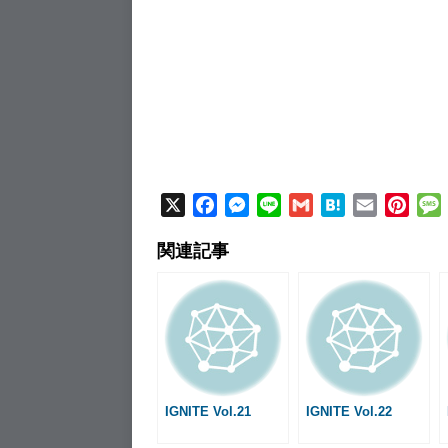
X
F
M
L
G
H
E
P
a
e
i
m
a
m
i
関連記事
c
s
n
a
t
a
n
e
s
e
i
e
i
t
b
e
l
n
l
e
o
n
a
r
o
g
e
k
e
s
r
t
IGNITE Vol.21
IGNITE Vol.22