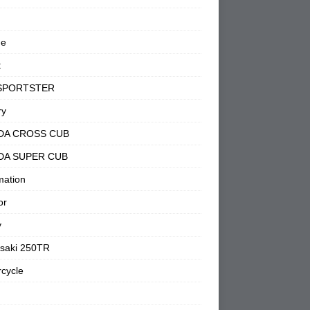
ne
t
SPORTSTER
ry
DA CROSS CUB
DA SUPER CUB
mation
or
y
saki 250TR
cycle