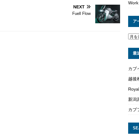
Work
NEXT
Fuell Flow
ア
最
カブ
越後
Roya
新潟原
カブ
SE