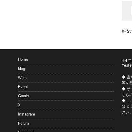
格安
Home
Yeste
blog
◆ 
Work
等を
Event
◆ 
ちら
Goods
◆ 
X
は
D-
さい
Instagram
Forum