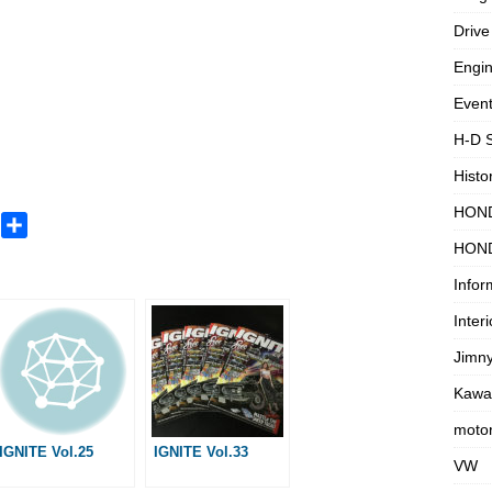
Drive
Engi
Even
H-D 
Histo
HON
M
共
HON
e
有
s
Infor
s
Interi
a
g
Jimn
e
Kawa
motor
IGNITE Vol.25
IGNITE Vol.33
VW