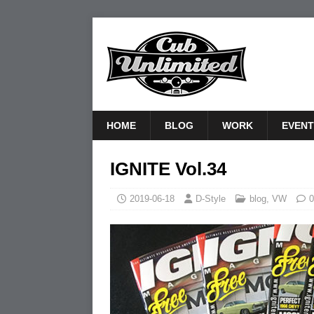
HOME
BLOG
WORK
EVENT
IGNITE Vol.34
2019-06-18
D-Style
blog
,
VW
0