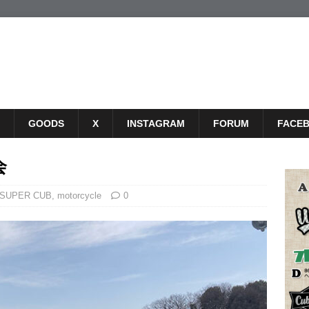
GOODS
X
INSTAGRAM
FORUM
FACE
会
SUPER CUB
,
motorcycle
0