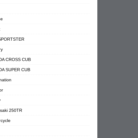
ne
t
SPORTSTER
ry
DA CROSS CUB
DA SUPER CUB
mation
or
y
saki 250TR
cycle