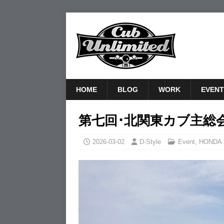
HOME
BLOG
WORK
EVENT
第七回･北関東カブ主総
2026-03-02
D-Style
Event
,
HONDA 