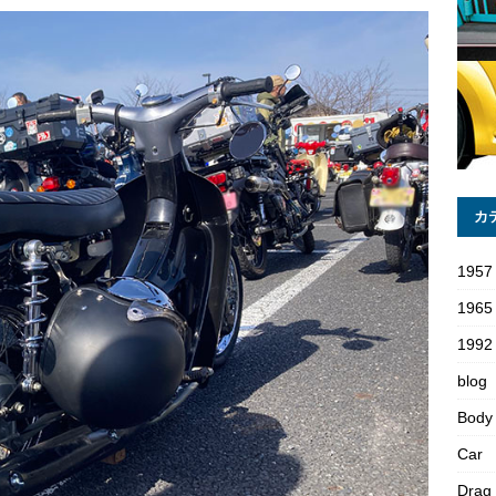
カ
1957
1965
1992 
blog
Body
Car
Drag