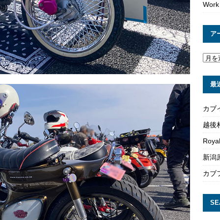
Work
ア
最
カブ
越後
Roya
新潟原
カブ
SE