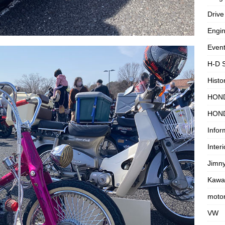
Drive
Engi
Even
H-D 
Histo
HON
HON
Infor
Interi
Jimn
Kawa
motor
VW