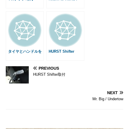
タイヤとハンドルを
HURST Shifter
PREVIOUS
HURST Shifter取付
NEXT
Mr. Big / Undertow