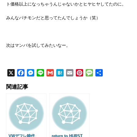
ト価格以上になっちゃうんじゃないかとヒヤヒヤしてたのに。
みんなパチモンだと思ってたんでしょうか（笑）
次はマンバを試してみたいなー。
X
F
M
L
G
H
E
P
M
共
a
e
i
m
a
m
i
e
有
関連記事
c
s
n
a
t
a
n
s
e
s
e
i
e
i
t
s
b
e
l
n
l
e
a
o
n
a
r
g
o
g
e
e
k
e
s
r
t
VWデフレ時代
return to HURST