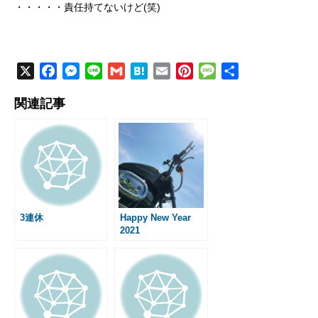
・・・・・責任持てないけど(笑)
X
F
M
L
G
H
E
P
M
共
a
e
i
m
a
m
i
e
有
関連記事
c
s
n
a
t
a
n
s
e
s
e
i
e
i
t
s
b
e
l
n
l
e
a
o
n
a
r
g
o
g
e
e
k
e
s
r
t
3連休
Happy New Year
2021