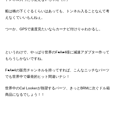
船は橋の下くぐるくらいはあっても、トンネル入ることなんて考
えなくていいもんねぇ。
つーか、GPSで速度見たいならカーナビ付けりゃわかるし。
というわけで、やっぱり世界のF●A●4様に減速アダプター作って
もらうしかないですね。
F●A●4の販売チャンネルを持ってすれば、こんなニッチなパーツ
でも世界中で爆発的ヒット間違いナシ！
世界中のCal Lookerが熱望するパーツ、きっとBRMに次ぐドル箱
商品になるでしょう！！