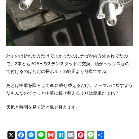
外すのは折れた方だけでよかったのにナゼか両方外されてたの
で、2本ともPOSHのステンスタッドに交換。頭がヘックスなの
で付けるのはただの長ボルトの純正より簡単ですね。
あとは中華を降ろして90に載せ替えるだけ。ノーマルに戻すよう
なもんなのできっと中華に載せ替えるよりは簡単だよね？
天気と時間を見て近々載せ替えます。
X
F
M
L
G
H
E
P
M
共