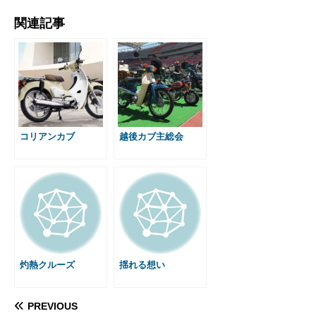
a
e
i
m
a
m
i
e
有
関連記事
c
s
n
a
t
a
n
s
e
s
e
i
e
i
t
s
b
e
l
n
l
e
a
o
n
a
r
g
o
g
e
e
k
e
s
r
t
コリアンカブ
越後カブ主総会
灼熱クルーズ
揺れる想い
PREVIOUS