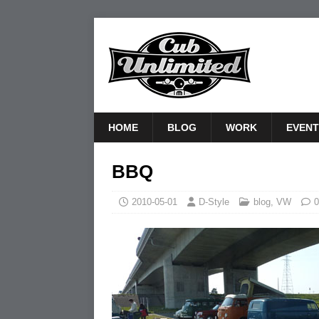
HOME
BLOG
WORK
EVENT
BBQ
2010-05-01
D-Style
blog
,
VW
0