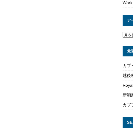
Work
ア
最
カブ
越後
Roya
新潟原
カブ
SE