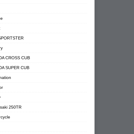
ne
t
SPORTSTER
ry
DA CROSS CUB
DA SUPER CUB
mation
or
y
saki 250TR
cycle