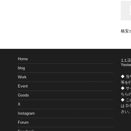
格安
Home
Yeste
blog
◆ 
Work
等を
Event
◆ 
ちら
Goods
◆ 
X
は
D-
さい
Instagram
Forum