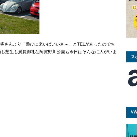
大将さんより「遊びに来いばいいさ～」とTELがあったのでち
場も芝生も満員御礼な阿賀野川公園も今日はそんなに人がいま
ス
VW