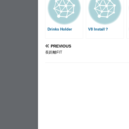
o
n
a
r
o
g
e
k
e
s
r
t
Drinks Holder
V8 Install？
PREVIOUS
長距離FIT