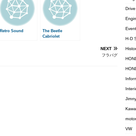
g
Drive
e
Engi
Even
Retro Sound
The Beetle
Cabriolet
H-D 
NEXT
Histo
フラバグ
HON
HON
Infor
Interi
Jimn
Kawa
motor
VW