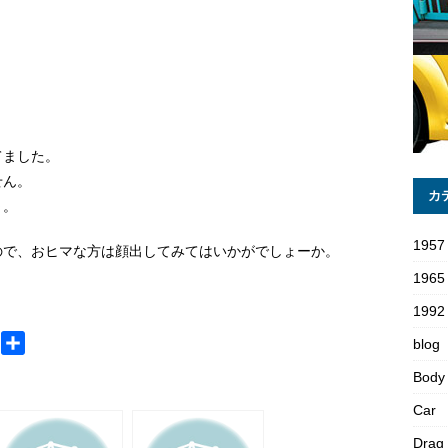
てました。
せん。
カ
～。
1957
ので、おヒマな方は顔出してみてはいかがでしょーか。
1965
1992 
M
共
blog
e
有
Body
s
Car
s
a
Drag