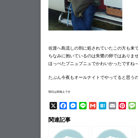
佐渡へ島流しの刑に処されていたこの方も来
ちなみに抱いているのは朱鷺の卵ではありま
ほっぺたプニュプニュでかわいかったですね
たぶん今夜もオールナイトでやってると思う
明日は田植えです
X
F
M
L
G
H
E
P
a
e
i
m
a
m
i
関連記事
c
s
n
a
t
a
n
e
s
e
i
e
i
t
b
e
l
n
l
e