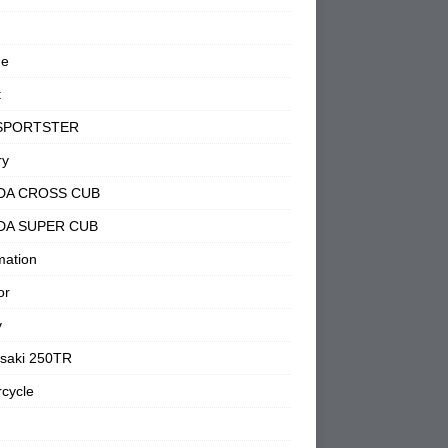
ne
t
SPORTSTER
ry
DA CROSS CUB
DA SUPER CUB
mation
or
y
saki 250TR
cycle