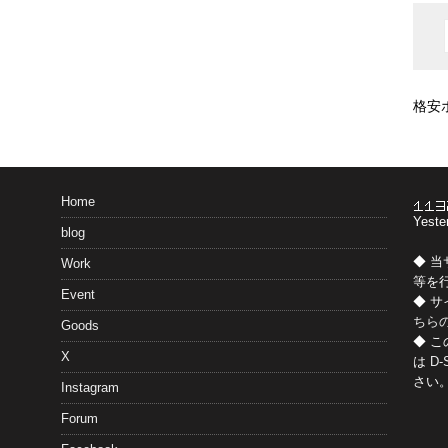
格安
Home
Yeste
blog
◆ 
Work
等を
Event
◆ 
ちら
Goods
◆ 
X
は
D-
さい
Instagram
Forum