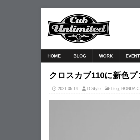
HOME
BLOG
WORK
EVENT
クロスカブ110に新色
2021-05-14
D-Style
blog
,
HONDA C