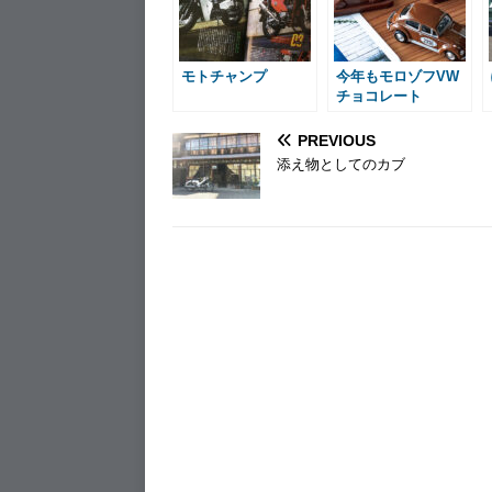
o
g
e
k
e
s
r
t
モトチャンプ
今年もモロゾフVW
チョコレート
PREVIOUS
添え物としてのカブ