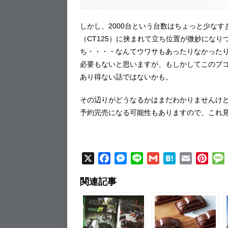
しかし、2000台という台数はちょっと少なす
（CT125）に挟まれて立ち位置が微妙になり
ち・・・・なんてウワサもあったりなかった
必要もないと思いますが、もしかしてこのプ
あり得ない話ではないかも。
その辺りがどうなるかはまだわかりませんけど
予約完売になる可能性もありますので、これ
X
F
M
L
G
H
E
P
a
e
i
m
a
m
i
関連記事
c
s
n
a
t
a
n
e
s
e
i
e
i
t
b
e
l
n
l
e
o
n
a
r