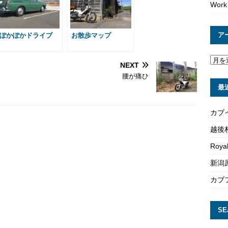
e
Work
ア
ぽかぽかドライブ
お散歩マップ
NEXT
腰が痛ひ
最
カブ
越後
Roya
新潟原
カブ
SE