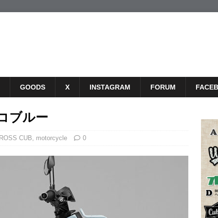
GOODS
X
INSTAGRAM
FORUM
FACE
プコブルー
ROSS CUB
,
motorcycle
0