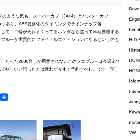
Drive
ぎのような気も。スーパーカブ（JA44）とハンターカブ
Engi
つつあり、ABS義務化のタイミングでラインナップ落
Even
りして、二輪が売れまくってるホンダなら焦って車種整理する
コブルーが実質的にファイナルエディションになるというのも
H-D 
Histo
HON
、たった2000台しか用意されないこのプコブルーは今週末で
見て欲しいと思った方は迷わず今すぐ予約すべし、です（笑）
HON
Infor
Interi
M
共
Jimn
e
有
s
Kawa
s
motor
a
VW
g