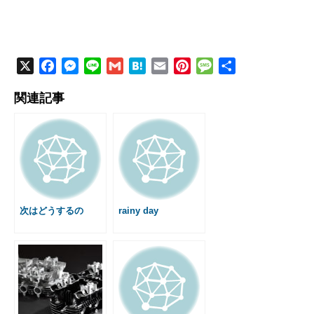
X
F
M
L
G
H
E
P
M
共
a
e
i
m
a
m
i
e
有
関連記事
c
s
n
a
t
a
n
s
e
s
e
i
e
i
t
s
b
e
l
n
l
e
a
o
n
a
r
g
o
g
e
e
k
e
s
r
t
次はどうするの
rainy day