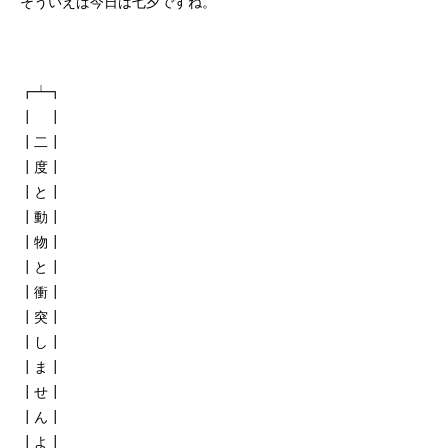
そういえば今日は七夕ですね。
┏┷┓
┃ ┃
┃二┃
┃度┃
┃と┃
┃動┃
┃物┃
┃と┃
┃衝┃
┃突┃
┃し┃
┃ま┃
┃せ┃
┃ん┃
┃よ┃