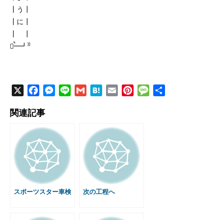
┃う┃
┃に┃
┃ ┃
╰̚━┛⁾⁾
X
F
M
L
G
H
E
P
M
共
a
e
i
m
a
m
i
e
有
関連記事
c
s
n
a
t
a
n
s
e
s
e
i
e
i
t
s
b
e
l
n
l
e
a
o
n
a
r
g
o
g
e
e
k
e
s
r
t
スポーツスター車検
次の工程へ