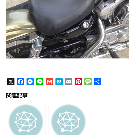
X
F
M
L
G
H
E
P
M
共
a
e
i
m
a
m
i
e
有
関連記事
c
s
n
a
t
a
n
s
e
s
e
i
e
i
t
s
b
e
l
n
l
e
a
o
n
a
r
g
o
g
e
e
k
e
s