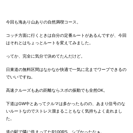
今回も海あり山ありの自然満喫コース。
コッチ方面に行くときは自分の定番ルートがあるんですが、今回
はそれとはちょっとルートを変えてみました。
ってか、完全に気分で決めてたんだけど。
日東道の無料区間はなかなか快適で一気に北までワープできるの
でいいですね。
高速クルーズもあの距離ならスポの振動でも全然OK。
下道はGW中とあってクルマは多かったものの、あまり信号のな
いルートなのでストレス溜まることもなく気持ちよく走れまし
た。
道の駅で隣に停まってたR100RS、シブかったなぁ。