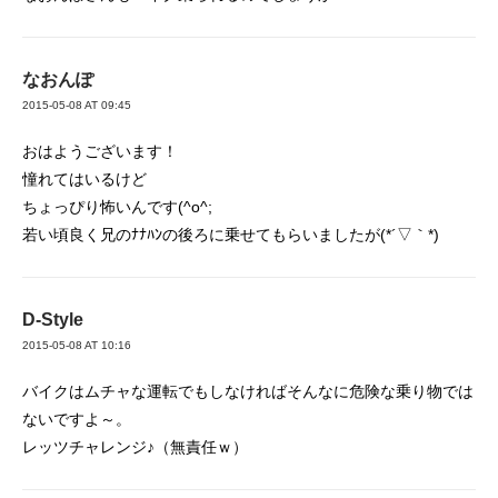
なおんぽ
2015-05-08 AT 09:45
おはようございます！
憧れてはいるけど
ちょっぴり怖いんです(^o^;
若い頃良く兄のﾅﾅﾊﾝの後ろに乗せてもらいましたが(*´▽｀*)
D-Style
2015-05-08 AT 10:16
バイクはムチャな運転でもしなければそんなに危険な乗り物では
ないですよ～。
レッツチャレンジ♪（無責任ｗ）