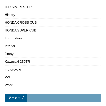
H-D SPORTSTER
History
HONDA CROSS CUB
HONDA SUPER CUB
Information
Interior
Jimny
Kawasaki 250TR
motorcycle
VW
Work
アーカイブ