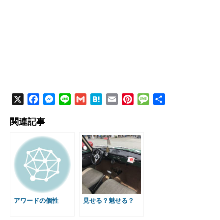
X
F
M
L
G
H
E
P
M
共
a
e
i
m
a
m
i
e
有
関連記事
c
s
n
a
t
a
n
s
e
s
e
i
e
i
t
s
b
e
l
n
l
e
a
o
n
a
r
g
o
g
e
e
k
e
s
r
t
アワードの個性
見せる？魅せる？