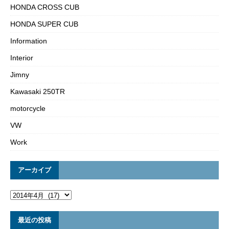
HONDA CROSS CUB
HONDA SUPER CUB
Information
Interior
Jimny
Kawasaki 250TR
motorcycle
VW
Work
アーカイブ
最近の投稿