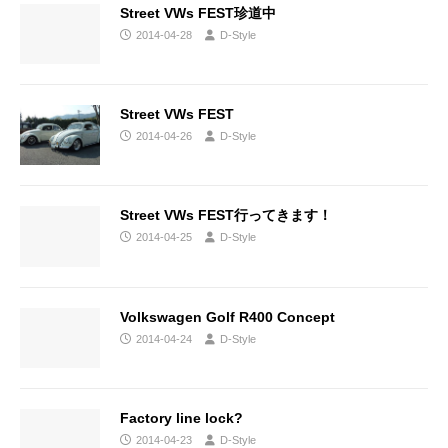
Street VWs FEST珍道中
2014-04-28
D-Style
Street VWs FEST
2014-04-26
D-Style
Street VWs FEST行ってきます！
2014-04-25
D-Style
Volkswagen Golf R400 Concept
2014-04-24
D-Style
Factory line lock?
2014-04-23
D-Style