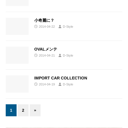
小奇麗に？
2014-04-22
D-Style
OVALメンテ
2014-04-21
D-Style
IMPORT CAR COLLECTION
2014-04-19
D-Style
1
2
»