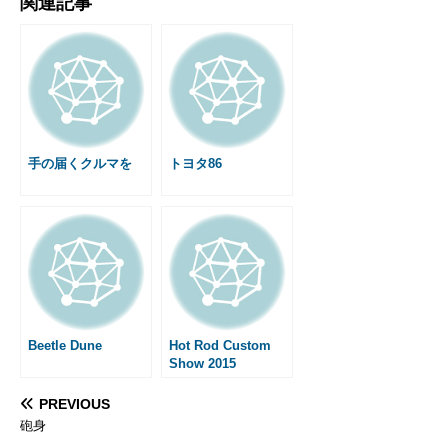
関連記事
c
s
n
a
t
a
n
s
e
s
e
i
e
i
t
s
b
e
l
n
l
e
a
o
n
a
r
g
o
g
e
e
k
e
s
r
t
手の届くクルマを
トヨタ86
Beetle Dune
Hot Rod Custom
Show 2015
PREVIOUS
砲身