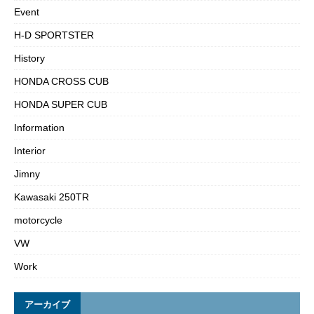
Event
H-D SPORTSTER
History
HONDA CROSS CUB
HONDA SUPER CUB
Information
Interior
Jimny
Kawasaki 250TR
motorcycle
VW
Work
アーカイブ