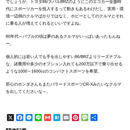
でしょうが、トヨタ86/スバルBRZのようにこのエコカー全盛時
代にスポーツカーを投入するって動きもあるわけだし、実用・環
境一辺倒のクルマばかりではなく、ホビーとしてのクルマとそれ
に乗る人が増えてくれるといいですよね。
80年代～バブルの頃は夢のあるクルマがいっぱいあったもんね
ー。
個人的には若い人でも手を出しやすい86/BRZよりリーズナブル
な、諸費用や多少のオプション入れても200万以下で乗り出せる
ような1000～1600ccのコンパクトスポーツを希望。
肝心のホンダさんもまたバラードスポーツCR-Xみたいなクルマ
を出してくださいな～。
X
F
M
L
G
H
E
P
M
共
a
e
i
m
a
m
i
e
有