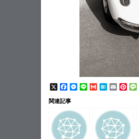
X
F
M
L
G
H
E
P
a
e
i
m
a
m
i
関連記事
c
s
n
a
t
a
n
e
s
e
i
e
i
t
b
e
l
n
l
e
o
n
a
r
o
g
e
k
e
s