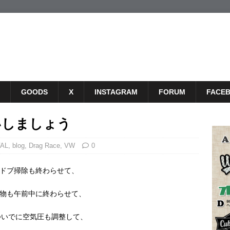
GOODS
X
INSTAGRAM
FORUM
FACE
いしましょう
VAL
,
blog
,
Drag Race
,
VW
0
ドブ掃除も終わらせて、
物も午前中に終わらせて、
ついでに空気圧も調整して、