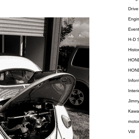
Drive
Engi
Even
H-D 
Histo
HON
HON
Infor
Interi
Jimn
Kawa
motor
VW