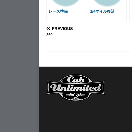
r
t
レース準備
1/4マイル復活
PREVIOUS
359