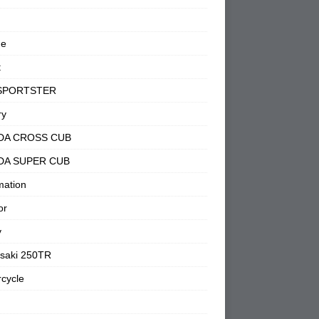
ne
t
SPORTSTER
ry
DA CROSS CUB
DA SUPER CUB
mation
or
y
saki 250TR
cycle