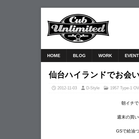
HOME
BLOG
WORK
EVENT
仙台ハイランドでお会
2012-11-03
D-Style
1957 Type-1 O
朝イチで
週末の買い
GSで給油