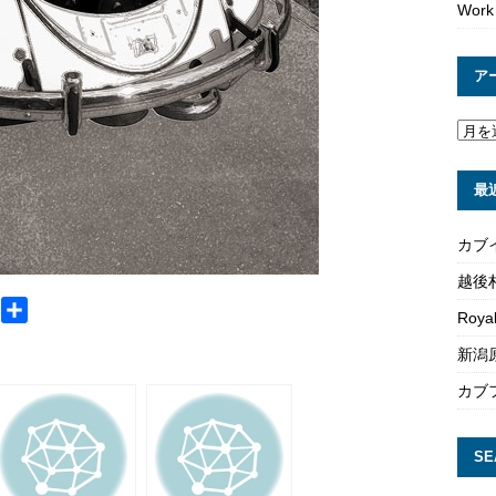
Work
ア
最
カブ
越後
M
共
Roya
e
有
新潟原
s
s
カブ
a
g
SE
e