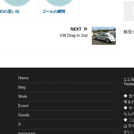
83の思い出
ゴールの瞬間
NEXT
格安
VW Drag In 2nd
Home
Yeste
blog
◆ 
Work
等を
Event
◆ 
ちら
Goods
◆ 
X
は
D-
さい
Instagram