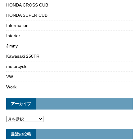
HONDA CROSS CUB
HONDA SUPER CUB
Information
Interior
Jimny
Kawasaki 250TR
motorcycle
VW
Work
アーカイブ
最近の投稿