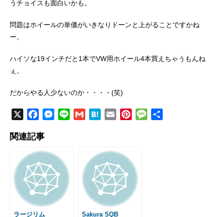
うチョイスも面白いかも。
問題はホイールの単価がいきなりドーンと上がることですかね
ー。
ハイソな19インチだと1本でVW用ホイール4本買えちゃうもんね
ぇ。
だからやる人少ないのか・・・・(笑)
X
F
M
L
G
H
E
P
M
共
a
e
i
m
a
m
i
e
有
関連記事
c
s
n
a
t
a
n
s
e
s
e
i
e
i
t
s
b
e
l
n
l
e
a
o
n
a
r
g
o
g
e
e
k
e
s
r
t
ラージリム
Sakura SQB