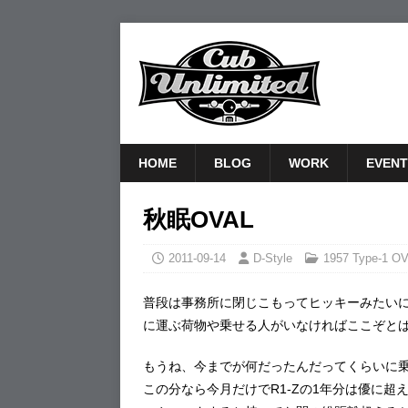
HOME
BLOG
WORK
EVENT
秋眠OVAL
2011-09-14
D-Style
1957 Type-1 O
普段は事務所に閉じこもってヒッキーみたい
に運ぶ荷物や乗せる人がいなければここぞと
もうね、今までが何だったんだってくらいに
この分なら今月だけでR1-Zの1年分は優に超