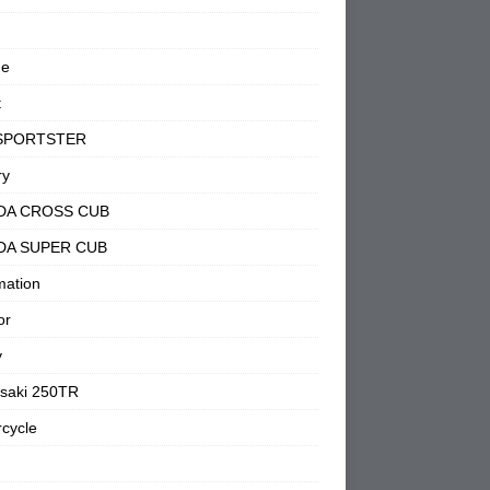
ne
t
SPORTSTER
ry
DA CROSS CUB
DA SUPER CUB
mation
or
y
saki 250TR
cycle