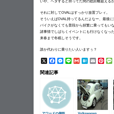
いや、ヘタすると持ってた間の総距離超える
それに対してOVALはすっかり放置プレィ。
そういえばOVAL持ってるんだよなー、最後
バイクがなくても普段から頻繁に乗ってもい
諸事情でしばらくイベントにも行けなくなっ
来春まで冬眠しそうです。
誰か代わりに乗りたい人いますぅ？
X
F
M
L
G
H
E
P
a
e
i
m
a
m
i
関連記事
c
s
n
a
t
a
n
e
s
e
i
e
i
t
b
e
l
n
l
e
o
n
a
r
o
g
e
k
e
s
r
t
アワードの個性
Volkswagen