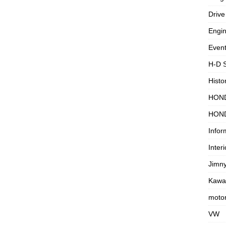
Drive
Engi
Even
H-D 
Histo
HON
HON
Infor
Interi
Jimn
Kawa
motor
VW