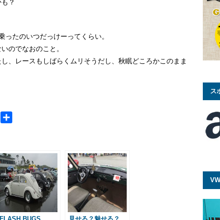
かも？
に乗ったのいつだっけーってくらい。
ないのでなおのこと。
たし、レースもしばらくムリそうだし、秋眠どころかこのまま
ス
M
共
e
有
s
s
a
g
VW
e
FLASH BUGS
見せる？魅せる？