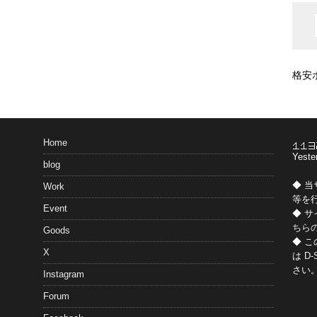
格安
Home
Yeste
blog
◆ 
Work
等を
Event
◆ 
ちら
Goods
◆ 
X
は
D-
さい
Instagram
Forum