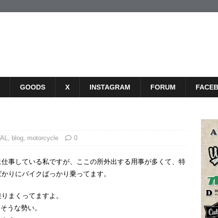
GOODS
X
INSTAGRAM
FORUM
FACE
VAL
,
blog
,
motorcycle
0
に仕事している私ですが、ここの所外出する用事が多くて、特
ばかりにバイクばっかり乗ってます。
乗りまくってますよ。
えそうな勢い。