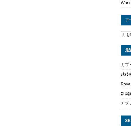
Work
ア
最
カブ
越後
Roya
新潟原
カブ
SE