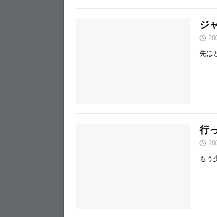
ジ
20
先ほ
行
20
もう