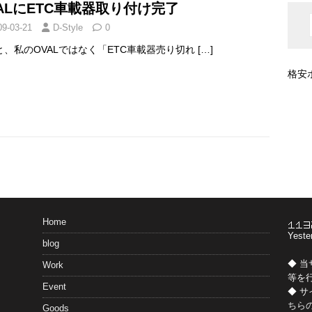
ALにETC車載器取り付け完了
09-03-21
D-Style
0
と、私のOVALではなく「ETC車載器売り切れ
[…]
格安
Home
Yeste
blog
◆ 
Work
等を
Event
◆ 
ちら
Goods