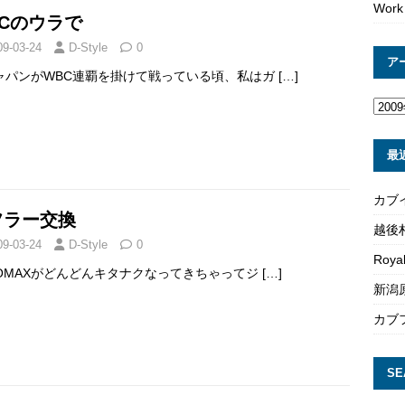
Work
BCのウラで
09-03-24
D-Style
0
ア
ャパンがWBC連覇を掛けて戦っている頃、私はガ
[…]
最
カブ
フラー交換
越後
09-03-24
D-Style
0
Roya
NOMAXがどんどんキタナクなってきちゃってジ
[…]
新潟原
カブ
SE