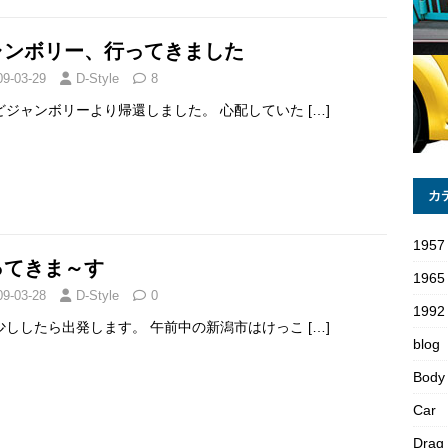
ャンボリー、行ってきました
09-03-29
D-Style
8
どジャンボリーより帰還しました。 心配していた
[…]
カ
1957
ってきま～す
1965
09-03-28
D-Style
0
1992 
少ししたら出発します。 午前中の新潟市はけっこ
[…]
blog
Body
Car
Drag