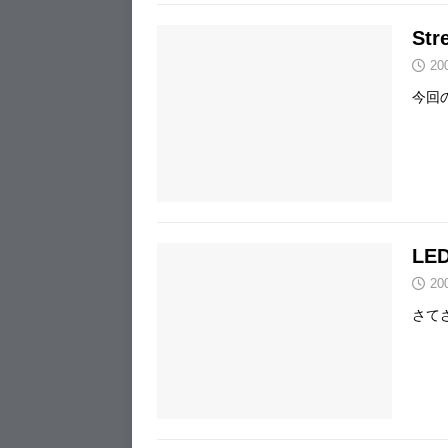
Str
20
今回のS
LED
20
さてさ