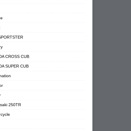
ne
t
SPORTSTER
ry
DA CROSS CUB
DA SUPER CUB
mation
or
y
saki 250TR
cycle