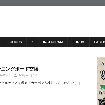
GOODS
X
INSTAGRAM
FORUM
FACE
ンニングボード交換
09-03-31
D-Style
0
化とルックスを考えてカーボンも検討していたんで
[…]