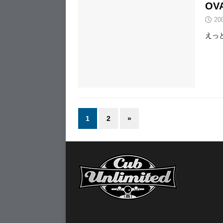
OV
20
えっ
1
2
»