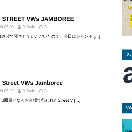
. STREET VWs JAMBOREE
09-03-30
D-Style
6
は速攻で寝させていただいたので、今日はジャンボ
[…]
ス
. Street VWs Jamboree
09-03-29
D-Style
0
3回目となるお台場で行われたStreet V
[…]
VW