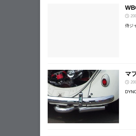
W
20
侍ジ
マ
20
DY