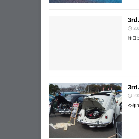
3rd
20
昨日
3rd
20
今年で