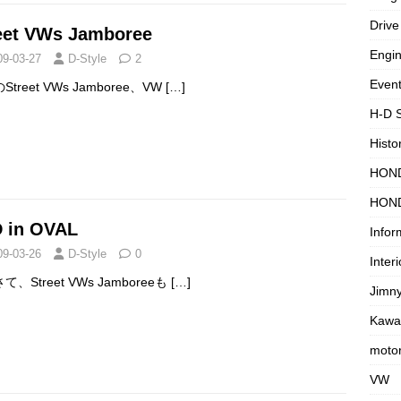
Drive
eet VWs Jamboree
Engi
09-03-27
D-Style
2
Even
treet VWs Jamboree、VW
[…]
H-D 
Histo
HON
HON
 in OVAL
Infor
09-03-26
D-Style
0
Interi
て、Street VWs Jamboreeも
[…]
Jimn
Kawa
motor
VW