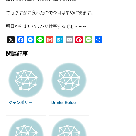
でもさすがに疲れたので今日は早めに寝ます。
明日からまたバリバリ仕事するぞぉ～～～！
X
F
M
L
G
H
E
P
M
共
a
e
i
m
a
m
i
e
有
関連記事
c
s
n
a
t
a
n
s
e
s
e
i
e
i
t
s
b
e
l
n
l
e
a
o
n
a
r
g
o
g
e
e
k
e
s
r
t
ジャンボリー
Drinks Holder