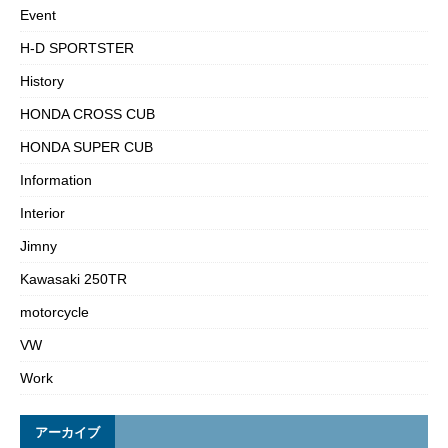
Event
H-D SPORTSTER
History
HONDA CROSS CUB
HONDA SUPER CUB
Information
Interior
Jimny
Kawasaki 250TR
motorcycle
VW
Work
アーカイブ