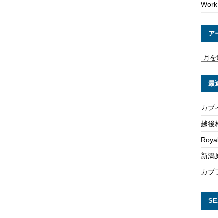
Work
ア
最
カブ
越後
Roya
新潟原
カブ
SE