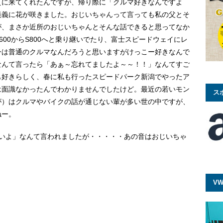
えに来てくれたんですが、帰り際に「クルマ好きなんですよ
談義に花が咲きました。おじいちゃんって言っても私の父とそ
が、まさか近所のおじいちゃんとそんな話できると思ってなか
00からS800へと乗り継いでたり、富士スピードウェイにレ
今は普通のクルマなんだろうと思いますがけっこー好きなんで
なんて言ったら「あぁ～忘れてましたよ～～！！」なんてすご
も好きらしく、春に私も行ったスピードパーク新潟でやったア
は面識なかったんでわかりませんでしたけど。最近の若いモン
ス
が）はクルマやバイクの話が通じない輩が多い世の中ですが、
ねー。
さいよ」なんて言われましたが・・・・・あの音はおじいちゃ
VW