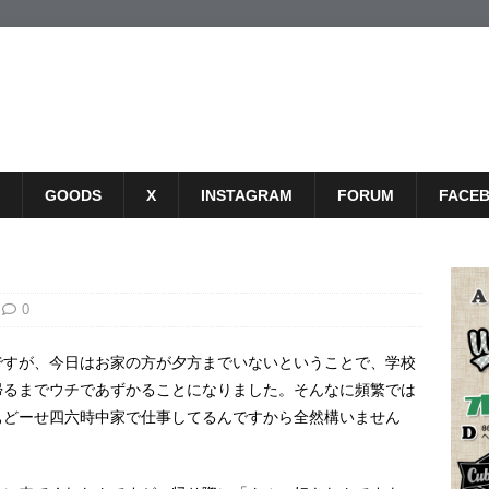
GOODS
X
INSTAGRAM
FORUM
FACE
0
ですが、今日はお家の方が夕方までいないということで、学校
帰るまでウチであずかることになりました。そんなに頻繁では
ぁどーせ四六時中家で仕事してるんですから全然構いません
。