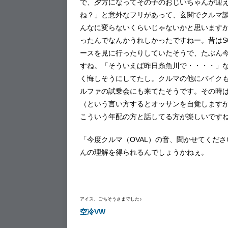
で、夕方になってその子のおじいちゃんが迎
ね？」と意外なフリがあって、玄関でクルマ
んなに変らないくらいじゃないかと思います
ったんでなんかうれしかったですねー。昔はS6
ースを見に行ったりしていたそうで、たぶん
すね。「そういえば昨日糸魚川で・・・・」
く悔しそうにしてたし。クルマの他にバイク
ルファの試乗会にも来てたそうです。その時
（という言い方するとオッサンを自覚します
こういう年配の方と話してる方が楽しいです
「今度クルマ（OVAL）の音、聞かせてくだ
んの理解を得られるんでしょうかねぇ。
アイス、ごちそうさまでした♪
空冷VW