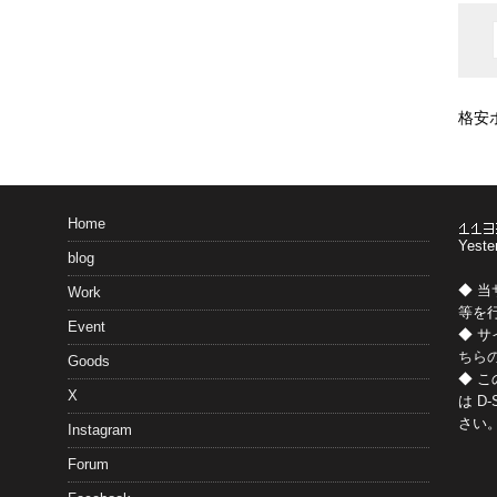
格安
Home
Yeste
blog
◆ 
Work
等を
Event
◆ 
ちら
Goods
◆ 
X
は
D-
さい
Instagram
Forum