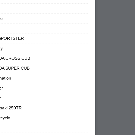
ne
t
SPORTSTER
ry
DA CROSS CUB
DA SUPER CUB
mation
or
y
saki 250TR
cycle