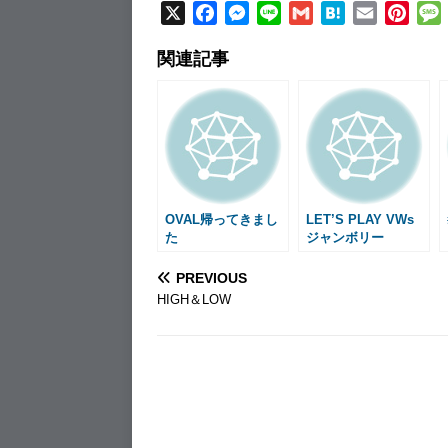
X
F
M
L
G
H
E
P
a
e
i
m
a
m
i
関連記事
c
s
n
a
t
a
n
e
s
e
i
e
i
t
b
e
l
n
l
e
o
n
a
r
o
g
e
k
e
s
r
t
OVAL帰ってきまし
LET’S PLAY VWs
た
ジャンボリー
PREVIOUS
HIGH＆LOW