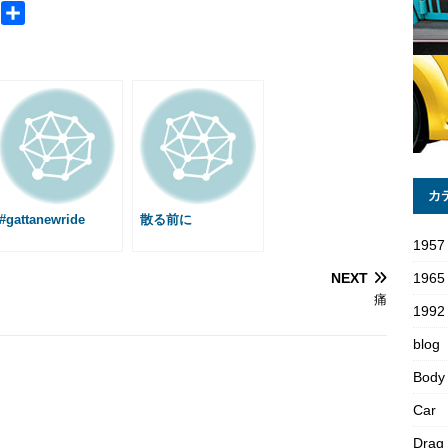
M
共
e
有
s
s
a
g
e
カ
#gattanewride
散る前に
1957
NEXT
1965
痛
1992 
blog
Body
Car
Drag