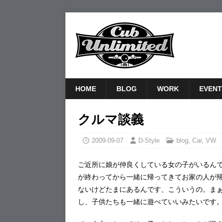
HOME
BLOG
WORK
EVENT
クルマ談義
2009-09-07
D-Style
blog
,
Car
,
VW
ご近所に娘が仲良くしている女の子がいるん
が終わってから一緒に帰ってきてお家の人が
ないけどたまにあるんです、こういうの。ま
し、子供たちも一緒に遊べていいみたいです