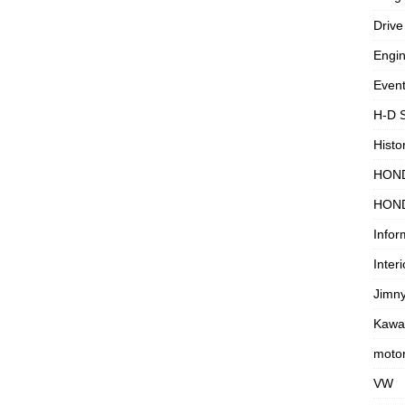
Drive
Engi
Even
H-D 
Histo
HON
HON
Infor
Interi
Jimn
Kawa
motor
VW