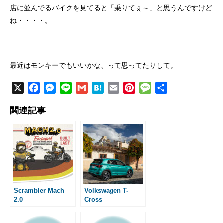
店に並んでるバイクを見てると「乗りてぇ～」と思うんですけど
ね・・・・。
最近はモンキーでもいいかな、って思ってたりして。
X
F
M
L
G
H
E
P
M
共
a
e
i
m
a
m
i
e
有
関連記事
c
s
n
a
t
a
n
s
e
s
e
i
e
i
t
s
b
e
l
n
l
e
a
o
n
a
r
g
o
g
e
e
k
e
s
r
t
Scrambler Mach
Volkswagen T-
2.0
Cross