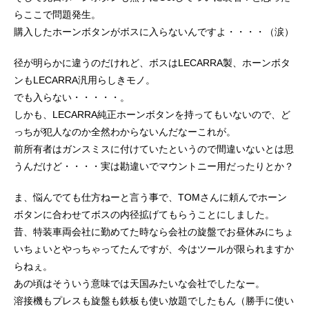
らここで問題発生。
購入したホーンボタンがボスに入らないんですよ・・・・（涙）
径が明らかに違うのだけれど、ボスはLECARRA製、ホーンボタ
ンもLECARRA汎用らしきモノ。
でも入らない・・・・・。
しかも、LECARRA純正ホーンボタンを持ってもいないので、ど
っちが犯人なのか全然わからないんだなーこれが。
前所有者はガンスミスに付けていたというので間違いないとは思
うんだけど・・・・実は勘違いでマウントニー用だったりとか？
ま、悩んでても仕方ねーと言う事で、TOMさんに頼んでホーン
ボタンに合わせてボスの内径拡げてもらうことにしました。
昔、特装車両会社に勤めてた時なら会社の旋盤でお昼休みにちょ
いちょいとやっちゃってたんですが、今はツールが限られますか
らねぇ。
あの頃はそういう意味では天国みたいな会社でしたなー。
溶接機もプレスも旋盤も鉄板も使い放題でしたもん（勝手に使い