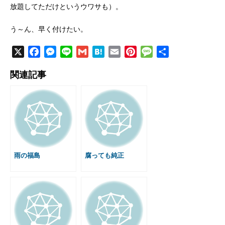
放題してただけというウワサも）。
う～ん、早く付けたい。
X
F
M
L
G
H
E
P
M
共
a
e
i
m
a
m
i
e
有
関連記事
c
s
n
a
t
a
n
s
e
s
e
i
e
i
t
s
b
e
l
n
l
e
a
o
n
a
r
g
o
g
e
e
k
e
s
r
t
雨の福島
腐っても純正