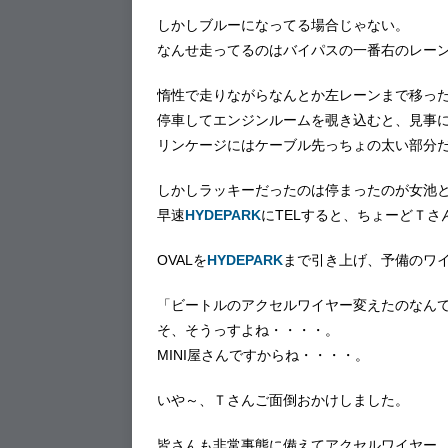
しかしブルーになってる場合じゃない。
なんせ走ってるのはバイパスの一番右のレー
惰性で走りながらなんとか左レーンまで移っ
停車してエンジンルームを覗き込むと、見事
リンケージにはケーブル先っちょの太い部分
しかしラッキーだったのは停まったのが女池
早速
HYDEPARK
にTELすると、ちょーどＴ
OVALを
HYDEPARK
まで引き上げ、予備のワ
「ビートルのアクセルワイヤー変えたのなん
そ、そうっすよね・・・・。
MINI屋さんですからね・・・・。
いや～、Ｔさんご面倒おかけしました。
皆さんも非常事態に備えてアクセルワイヤー