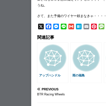
うね。
さて、また予備のワイヤー頼まなきゃ・・・
X
F
M
L
G
H
E
P
a
e
i
m
a
m
i
関連記事
c
s
n
a
t
a
n
e
s
e
i
e
i
t
b
e
l
n
l
e
o
n
a
r
o
g
e
k
e
s
r
t
アップハンドル
雨の福島
PREVIOUS
BTR Racing Wheels