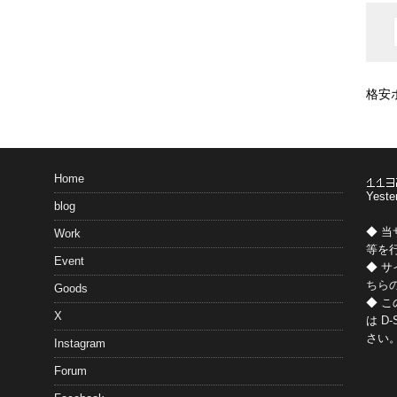
格安
Home
Yeste
blog
◆ 
Work
等を
Event
◆ 
ちら
Goods
◆ 
X
は
D-
さい
Instagram
Forum