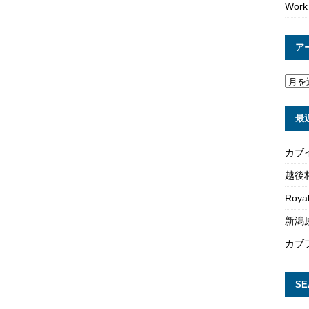
Work
ア
最
カブ
越後
Roya
新潟原
カブ
SE