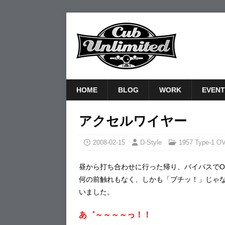
HOME
BLOG
WORK
EVENT
アクセルワイヤー
2008-02-15
D-Style
1957 Type-1 O
昼から打ち合わせに行った帰り、バイパスでO
何の前触れもなく、しかも「ブチッ！」じゃ
いました。
あ゛～～～～っ！！