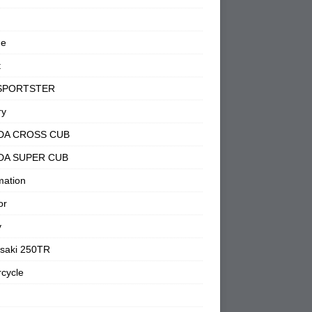
ne
t
SPORTSTER
ry
DA CROSS CUB
DA SUPER CUB
mation
or
y
saki 250TR
cycle