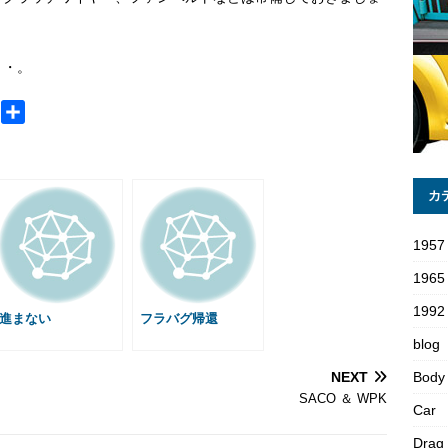
・・。
M
共
e
有
s
s
カ
a
g
1957
e
1965
1992 
進まない
フラバグ帰還
blog
NEXT
Body
SACO ＆ WPK
Car
Drag