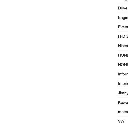
Drive
Engi
Even
H-D 
Histo
HON
HON
Infor
Interi
Jimn
Kawa
motor
VW