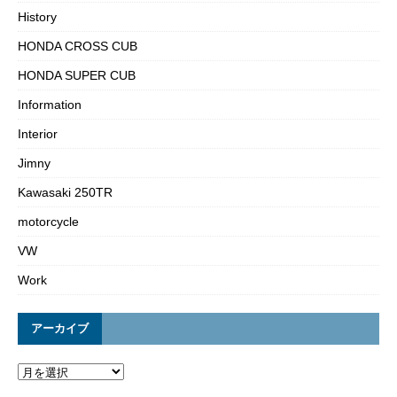
History
HONDA CROSS CUB
HONDA SUPER CUB
Information
Interior
Jimny
Kawasaki 250TR
motorcycle
VW
Work
アーカイブ