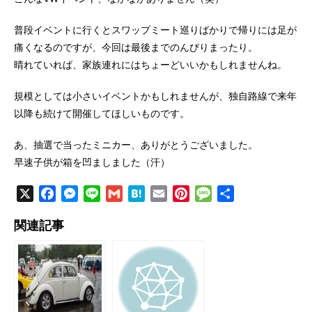
普段イベントに行くとスワップミート巡りばかりで帰りには足が
痛くなるのですが、今回は最後までのんびりまったり。
晴れていれば、家族連れにはちょーどいいかもしれませんね。
規模としては小さいイベントかもしれませんが、独自路線で来年
以降も続けて開催してほしいものです。
あ、抽選で当ったミニカー、ありがとうございました。
早速子供が箱を凹ましました（汗）
X
F
M
L
G
H
E
P
M
共
a
e
i
m
a
m
i
e
有
関連記事
c
s
n
a
t
a
n
s
e
s
e
i
e
i
t
s
b
e
l
n
l
e
a
o
n
a
r
g
o
g
e
e
k
e
s