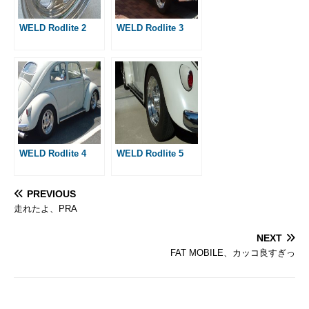
k
e
s
r
t
WELD Rodlite 2
WELD Rodlite 3
WELD Rodlite 4
WELD Rodlite 5
PREVIOUS
走れたよ、PRA
NEXT
FAT MOBILE、カッコ良すぎっ