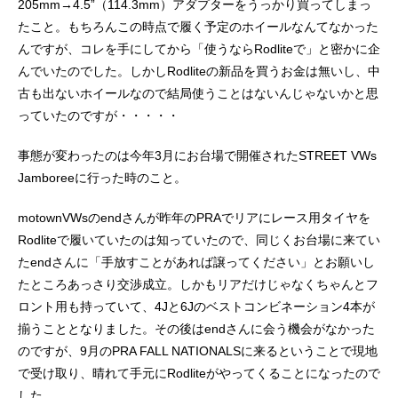
205mm→4.5”（114.3mm）アダプターをうっかり買ってしまっ
たこと。もちろんこの時点で履く予定のホイールなんてなかった
んですが、コレを手にしてから「使うならRodliteで」と密かに企
んでいたのでした。しかしRodliteの新品を買うお金は無いし、中
古も出ないホイールなので結局使うことはないんじゃないかと思
っていたのですが・・・・・
事態が変わったのは今年3月にお台場で開催されたSTREET VWs
Jamboreeに行った時のこと。
motownVWsのendさんが昨年のPRAでリアにレース用タイヤを
Rodliteで履いていたのは知っていたので、同じくお台場に来てい
たendさんに「手放すことがあれば譲ってください」とお願いし
たところあっさり交渉成立。しかもリアだけじゃなくちゃんとフ
ロント用も持っていて、4Jと6Jのベストコンビネーション4本が
揃うこととなりました。その後はendさんに会う機会がなかった
のですが、9月のPRA FALL NATIONALSに来るということで現地
で受け取り、晴れて手元にRodliteがやってくることになったので
した。