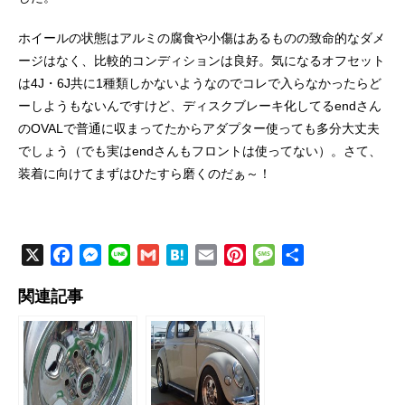
ホイールの状態はアルミの腐食や小傷はあるものの致命的なダメ
ージはなく、比較的コンディションは良好。気になるオフセット
は4J・6J共に1種類しかないようなのでコレで入らなかったらど
ーしようもないんですけど、ディスクブレーキ化してるendさん
のOVALで普通に収まってたからアダプター使っても多分大丈夫
でしょう（でも実はendさんもフロントは使ってない）。さて、
装着に向けてまずはひたすら磨くのだぁ～！
X
F
M
L
G
H
E
P
M
共
a
e
i
m
a
m
i
e
有
関連記事
c
s
n
a
t
a
n
s
e
s
e
i
e
i
t
s
b
e
l
n
l
e
a
o
n
a
r
g
o
g
e
e