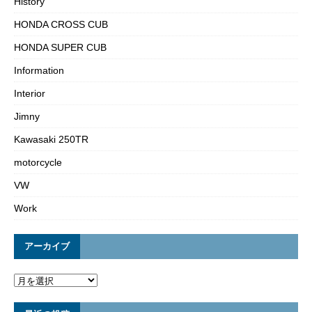
History
HONDA CROSS CUB
HONDA SUPER CUB
Information
Interior
Jimny
Kawasaki 250TR
motorcycle
VW
Work
アーカイブ