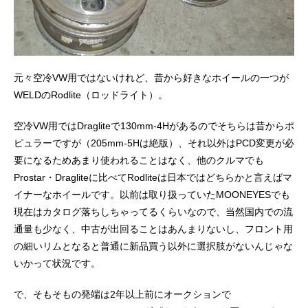
元々空冷VW用ではないけれど、昔から好きなホイールの一つが
WELDのRodlite（ロッドライト）。
空冷VW用ではDragliteで130mm-4Hがあるのでそちらは昔からポ
ピュラーですが（205mm-5Hは絶版）、それ以外はPCD変更が必
要になるためあまり使われることはなく、他のクルマでも
Prostar・Dragliteに比べてRodliteは日本ではどちらかと言えばマ
イナーなホイールです。以前は取り扱っていたMOONEYESでも
現在はカタログ落ちしちゃってるくらいなので、当然国内での流
通量も少なく、中古が出回ることはあんまりないし、フロント用
の細いリムとなると普通に新品買う以外に選択肢がないんじゃな
いかって状況です。
で、そもそもの発端は2年以上前にオークションで