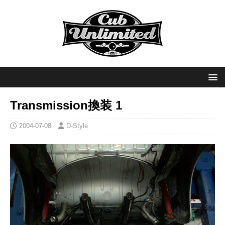
Transmission換装 1
2004-07-08
D-Style