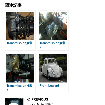
a
e
i
m
a
m
i
e
有
関連記事
c
s
n
a
t
a
n
s
e
s
e
i
e
i
t
s
b
e
l
n
l
e
a
o
n
a
r
g
o
g
e
e
k
e
s
r
t
Transmission換装
Transmission換装
2
Transmission換装
Front Lowerd
3
PREVIOUS
Tuning Motor製作 4