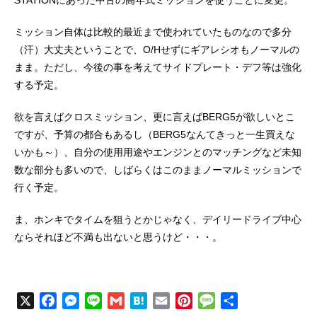
STATIONにあった中古の高年式ミッションを使うことに変更。
ミッション自体は比較的最近まで使われていたものなので多分
（汗）大丈夫ということで、O/Hせずにギアレシオもノーマルの
まま。ただし、今後の事を考えてサイドプレート・デフ等は強化
する予定。
欲を言えばクロスミッション、更に言えばBERG5が欲しいとこ
ですが、予算の都合もあるし（BERG5なんてきっと一生買えな
いかも～）、自分の使用用途やエンジンとのマッチングなど未知
数な部分も多いので、しばらくはこのままノーマルミッションで
行く予定。
ま、ホンキでタイムを狙うとかじゃなく、デイリードライブ中心
ならそれほど不満も出ないと思うけど・・・。
X
F
M
L
G
H
E
P
M
共