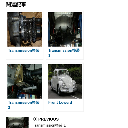
関連記事
c
s
n
a
t
a
n
s
e
s
e
i
e
i
t
s
b
e
l
n
l
e
a
o
n
a
r
g
o
g
e
e
k
e
s
r
t
Transmission換装
Transmission換装
1
Transmission換装
Front Lowerd
3
PREVIOUS
Transmission換装 1