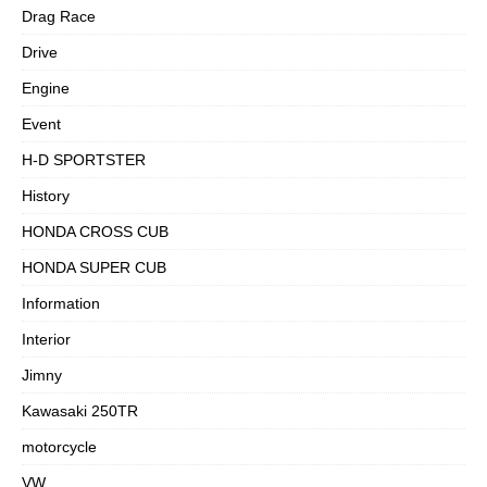
Drag Race
Drive
Engine
Event
H-D SPORTSTER
History
HONDA CROSS CUB
HONDA SUPER CUB
Information
Interior
Jimny
Kawasaki 250TR
motorcycle
VW