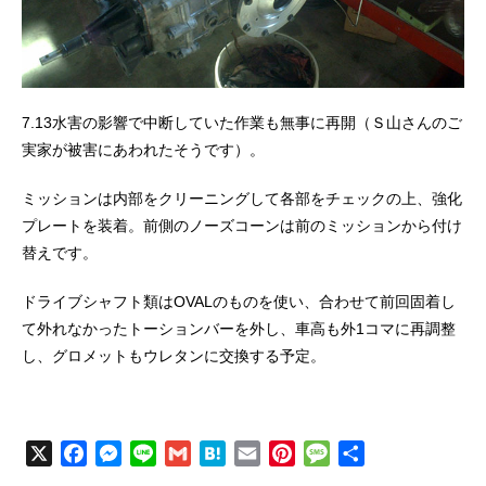
7.13水害の影響で中断していた作業も無事に再開（Ｓ山さんのご
実家が被害にあわれたそうです）。
ミッションは内部をクリーニングして各部をチェックの上、強化
プレートを装着。前側のノーズコーンは前のミッションから付け
替えです。
ドライブシャフト類はOVALのものを使い、合わせて前回固着し
て外れなかったトーションバーを外し、車高も外1コマに再調整
し、グロメットもウレタンに交換する予定。
X
F
M
L
G
H
E
P
M
共
a
e
i
m
a
m
i
e
有