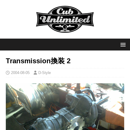
Transmission換装 2
2004-08-05
D-Style